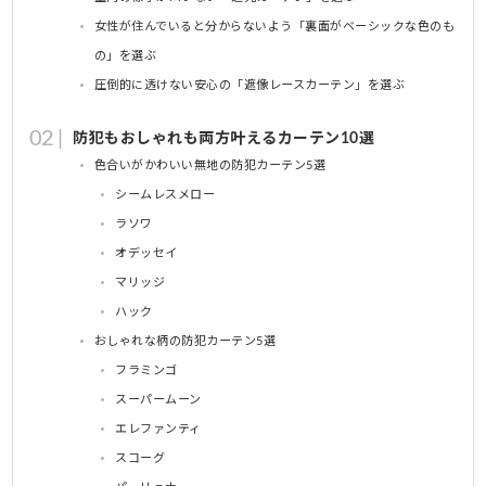
女性が住んでいると分からないよう「裏面がベーシックな色のも
の」を選ぶ
圧倒的に透けない安心の「遮像レースカーテン」を選ぶ
防犯もおしゃれも両方叶えるカーテン10選
色合いがかわいい無地の防犯カーテン5選
シームレスメロー
ラソワ
オデッセイ
マリッジ
ハック
おしゃれな柄の防犯カーテン5選
フラミンゴ
スーパームーン
エレファンティ
スコーグ