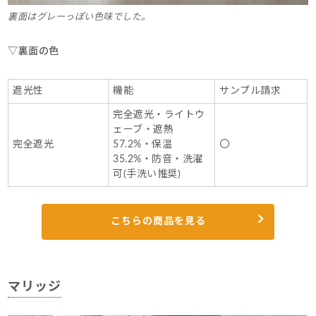
裏面はグレーっぽい色味でした。
▽裏面の色
遮光性
機能
サンプル請求
完全遮光・ライトウ
ェーブ・遮熱
完全遮光
57.2%・保温
〇
35.2%・防音・洗濯
可(手洗い推奨)
こちらの商品を見る
マリッジ