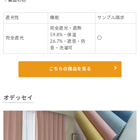
▽裏面の色
遮光性
機能
サンプル請求
完全遮光・遮熱
59.8%・保温
完全遮光
〇
26.7%・遮音・防
音・洗濯可
こちらの商品を見る
オデッセイ