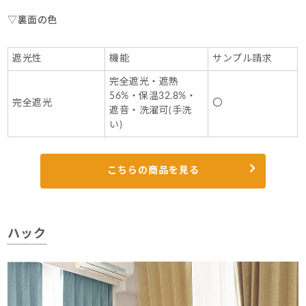
▽裏面の色
遮光性
機能
サンプル請求
完全遮光・遮熱
56%・保温32.8%・
完全遮光
〇
遮音・洗濯可(手洗
い)
こちらの商品を見る
ハック