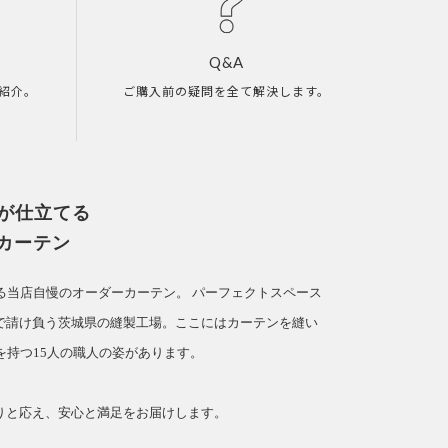
Q&A
紹介。
ご購入前の疑問を全て解決します。
人が仕立てる
カーテン
てる当店自慢のオーダーカーテン。
パーフェクトスペース
で請け負う茨城県の縫製工場。ここにはカーテンを縫い
を持つ15人の職人の姿があります。
」
りと応え、安心と満足をお届けします。