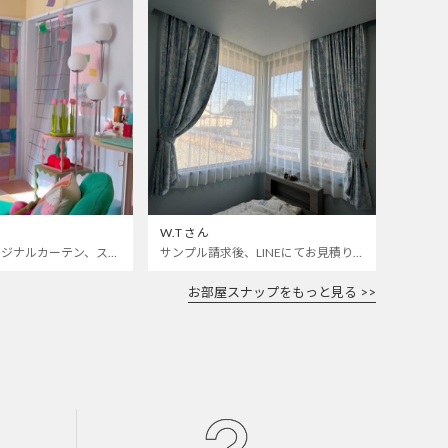
W.Tさん
カラフルなオリジナルカーテン、ステンドグラスレースをお迎えしました🌈 いつも開けっぱなしの寝室とお仕事部屋の仕切りカーテンにしました 🫣❣️
サンプル請求後、LINEにてお見積り依頼をしました。 部屋によく合います。 ありがとうございました。
お部屋スナップをもっと見る >>