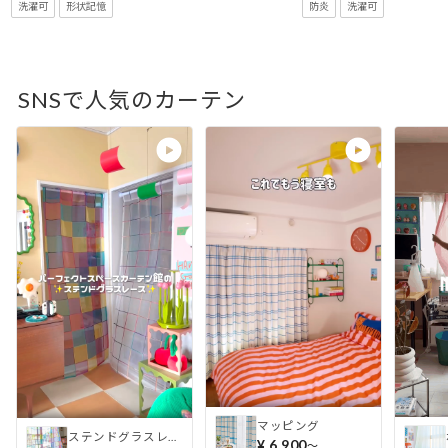
洗濯可
形状記憶
防炎
洗濯可
SNSで人気のカーテン
マッピング
ステンドグラスレース
¥ 6,900
〜