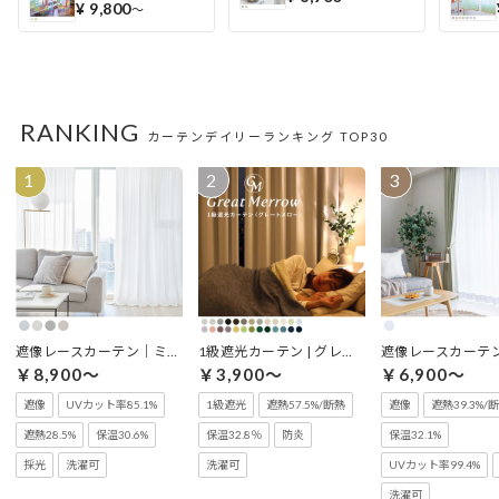
¥ 9,800
〜
RANKING
カーテンデイリーランキング TOP30
遮像レースカーテン｜ミリュー
1級遮光カーテン | グレートメロー
￥8,900～
￥3,900～
￥6,900～
遮像
UVカット率85.1%
1級遮光
遮熱57.5%/断熱
遮像
遮熱39.3%/
遮熱28.5%
保温30.6%
保温32.8％
防炎
保温32.1%
採光
洗濯可
洗濯可
UVカット率99.4%
洗濯可