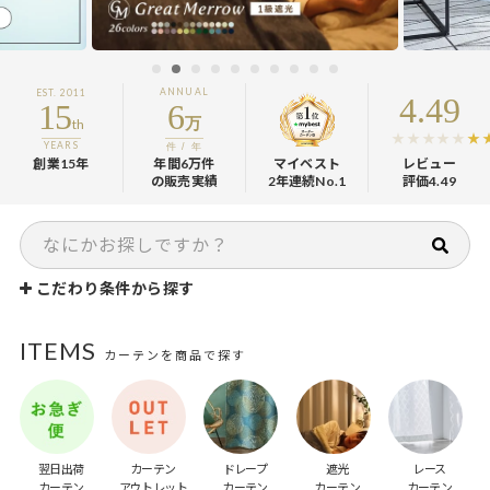
ANNUAL
EST. 2011
4.49
15
6
万
th
YEARS
件 / 年
創業15年
年間6万件
マイベスト
レビュー
の販売実績
2年連続No.1
評価4.49
こだわり条件から探す
ITEMS
カーテンを商品で探す
翌日出荷
カーテン
ドレープ
遮光
レース
カーテン
アウトレット
カーテン
カーテン
カーテン