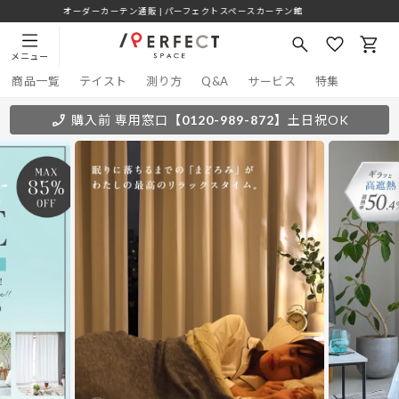
オーダーカーテン通販 | パーフェクトスペースカーテン館
メニュー
商品一覧
テイスト
測り方
Q&A
サービス
特集
購入前 専用窓口
【0120-989-872】
土日祝OK