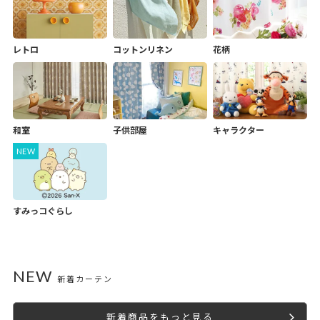
コットンリネン
花柄
レトロ
和室
子供部屋
キャラクター
すみっコぐらし
NEW
新着カーテン
新着商品をもっと見る