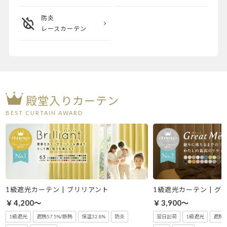
防炎
レースカーテン
殿堂入りカーテン
BEST CURTAIN AWARD
1級遮光カーテン | ブリリアント
1級遮光カーテン | グ
￥4,200～
￥3,900～
1級遮光
遮熱57.5%/断熱
保温32.8%
防炎
翌日出荷
1級遮光
遮熱5