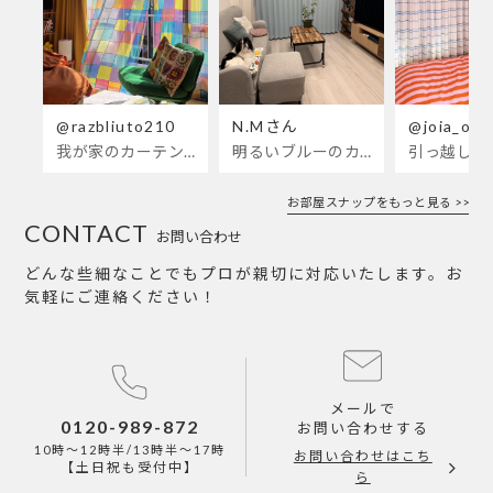
@razbliuto210
N.Mさん
@joia_ots
我が家のカーテンが新しくなりました🌼早起きが超絶苦手な私が、思わず朝カーテンを開けて光合成するようになったステンドグラスカーテン…！
明るいブルーのカーテンで、部屋全体が明るく。白を基調とした部屋にぴったりです。
お部屋スナップをもっと見る >>
CONTACT
お問い合わせ
どんな些細なことでもプロが親切に対応いたします。お
気軽にご連絡ください！
メールで
0120-989-872
お問い合わせする
10時～12時半/13時半～17時
お問い合わせはこち
【土日祝も受付中】
ら