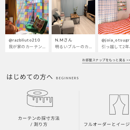
@razbliuto210
N.Mさん
@joia_otsug
我が家のカーテンが新しくなりました🌼早起きが超絶苦手な私が、思わず朝カーテンを開けて光合成するようになったステンドグラスカーテン…！
明るいブルーのカーテンで、部屋全体が明るく。白を基調とした部屋にぴったりです。
お部屋スナップをもっと見る >>
はじめての方へ
BEGINNERS
カーテンの採寸方法
/ 測り方
フルオーダーとイー