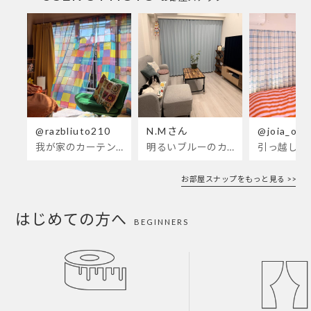
@razbliuto210
N.Mさん
@joia_ots
我が家のカーテンが新しくなりました🌼早起きが超絶苦手な私が、思わず朝カーテンを開けて光合成するようになったステンドグラスカーテン…！
明るいブルーのカーテンで、部屋全体が明るく。白を基調とした部屋にぴったりです。
お部屋スナップをもっと見る >>
はじめての方へ
BEGINNERS