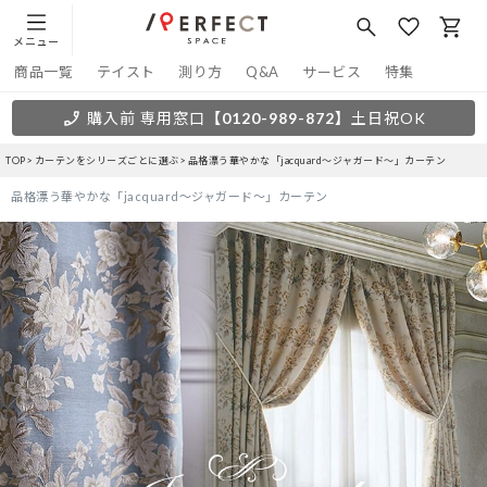
メニュー
商品一覧
テイスト
測り方
Q&A
サービス
特集
購入前 専用窓口
【0120-989-872】
土日祝OK
TOP
カーテンをシリーズごとに選ぶ
品格漂う華やかな「jacquard～ジャガード～」カーテン
品格漂う華やかな「jacquard～ジャガード～」カーテン