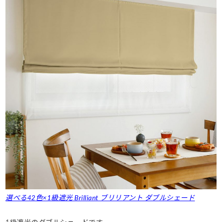
選べる42色×1級遮光 Brilliant ブリリアント ダブルシェード