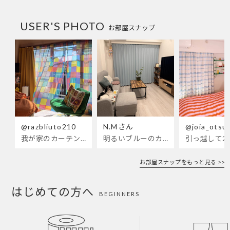
USER'S PHOTO
お部屋スナップ
@razbliuto210
N.Mさん
@joia_otsu
我が家のカーテンが新しくなりました🌼早起きが超絶苦手な私が、思わず朝カーテンを開けて光合成するようになったステンドグラスカーテン…！
明るいブルーのカーテンで、部屋全体が明るく。白を基調とした部屋にぴったりです。
お部屋スナップをもっと見る >>
はじめての方へ
BEGINNERS