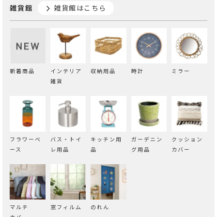
雑貨館
雑貨館はこちら
新着商品
インテリア
収納用品
時計
ミラー
雑貨
フラワーベ
バス・トイ
キッチン用
ガーデニン
クッション
ース
レ用品
品
グ用品
カバー
マルチ
窓フィルム
のれん