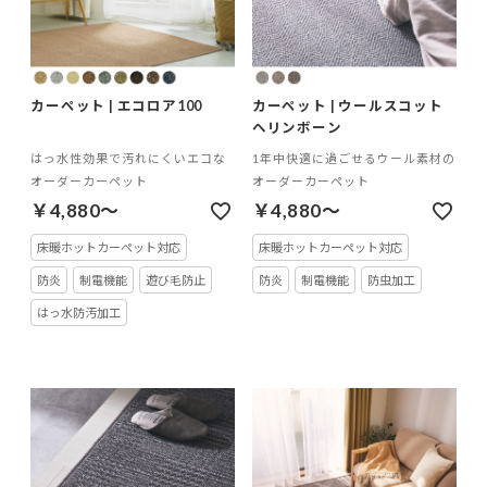
カーペット | エコロア100
カーペット | ウールスコット
ヘリンボーン
はっ水性効果で汚れにくいエコな
1年中快適に過ごせるウール素材の
オーダーカーペット
オーダーカーペット
￥4,880～
￥4,880～
床暖ホットカーペット対応
床暖ホットカーペット対応
防炎
制電機能
遊び毛防止
防炎
制電機能
防虫加工
はっ水防汚加工