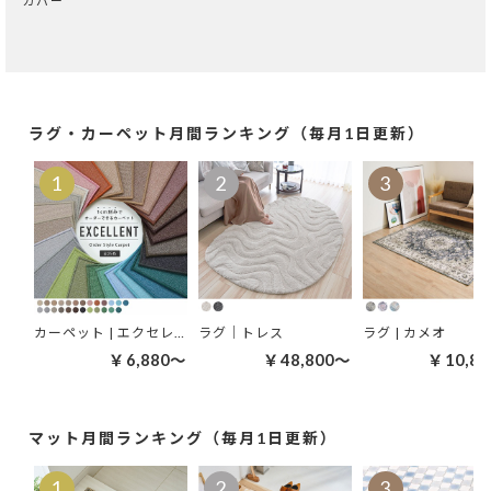
カバー
ラグ・カーペット月間ランキング（毎月1日更新）
カーペット | エクセレント
ラグ｜トレス
ラグ | カメオ
￥6,880～
￥48,800～
￥10,8
マット月間ランキング（毎月1日更新）