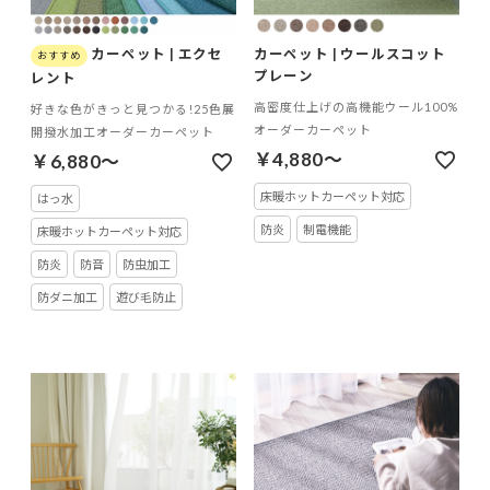
カーペット | エクセ
カーペット | ウールスコット
プレーン
レント
高密度仕上げの高機能ウール100%
好きな色がきっと見つかる!25色展
オーダーカーペット
開撥水加工オーダーカーペット
￥4,880～
￥6,880～
床暖ホットカーペット対応
はっ水
防炎
制電機能
床暖ホットカーペット対応
防炎
防音
防虫加工
防ダニ加工
遊び毛防止