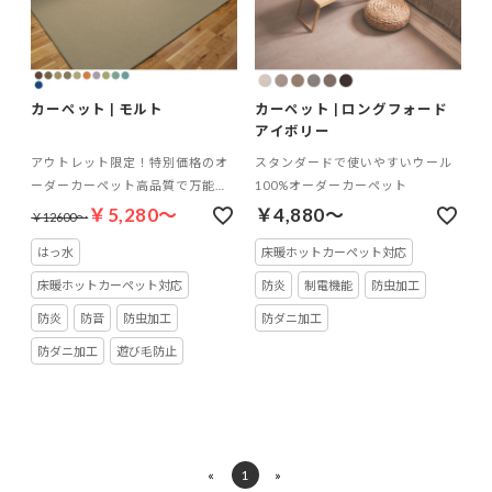
カーペット | モルト
カーペット | ロングフォード
アイボリー
アウトレット限定！特別価格のオ
スタンダードで使いやすいウール
ーダーカーペット高品質で万能な
100%オーダーカーペット
撥水加工のオーダーカーペット
￥5,280～
￥4,880～
￥12600～
はっ水
床暖ホットカーペット対応
床暖ホットカーペット対応
防炎
制電機能
防虫加工
防炎
防音
防虫加工
防ダニ加工
防ダニ加工
遊び毛防止
«
1
»