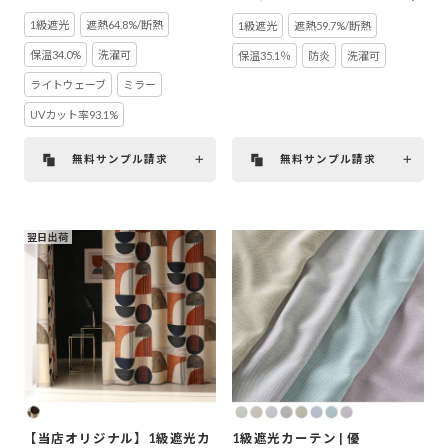
1級遮光
遮熱64.8%/断熱
1級遮光
遮熱59.7%/断熱
保温34.0%
洗濯可
保温35.1％
防炎
洗濯可
ライトウェーブ
ミラー
UVカット率93.1%
無料サンプル請求
無料サンプル請求
翌日出荷
【当店オリジナル】1級遮光カ
1級遮光カーテン | 優