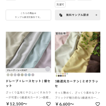
洗濯可
こちらの商品は
無料サンプル請求
サンプル請求対象外です。
翌日出荷
ドレープ＋レースセット | 優セ
1級遮光カーテン | ミオクラッ
ット
セ
ざっくり生地とやさしいくすみカラ
そっと艶めく、ざっくり素朴なファ
ーが可愛い1級遮光カーテン×鉄壁
ブリックが魅力的な1級遮光カーテ
の遮像レースカーテン
ン
￥12,100～
￥6,600～