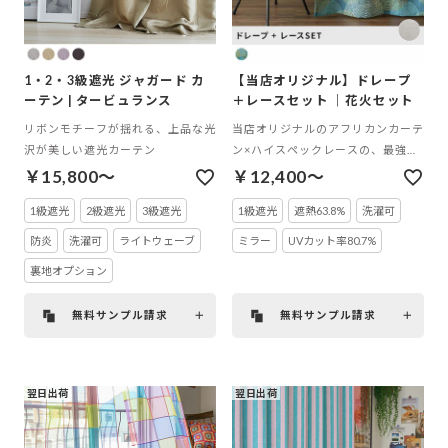
1・2・3級遮光 ジャガード カ
【当店オリジナル】ドレープ
ーテン | タービュランス
＋レースセット ｜花火セット
リボンモチーフが揺れる、上品な光
当店オリジナルのアフリカンカーテ
沢が美しい遮光カーテン
ン×ハイスペックレースの、最強コ
ンビ
￥15,800～
￥12,400～
1級遮光
2級遮光
3級遮光
1級遮光
遮熱63.8%
洗濯可
防炎
洗濯可
ライトウェーブ
ミラー
UVカット率80.7%
裏地オプション
無料サンプル請求
無料サンプル請求
翌日出荷
翌日出荷