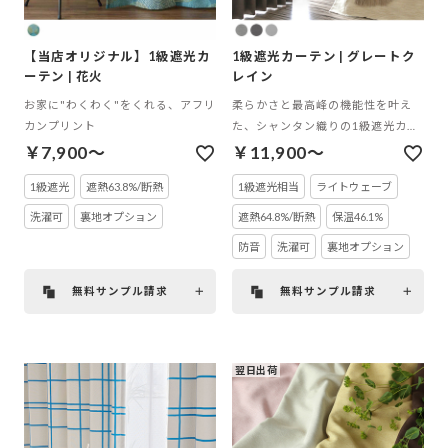
【当店オリジナル】1級遮光カ
1級遮光カーテン | グレートク
ーテン | 花火
レイン
お家に"わくわく"をくれる、アフリ
柔らかさと最高峰の機能性を叶え
カンプリント
た、シャンタン織りの1級遮光カー
テン
￥7,900～
￥11,900～
1級遮光
遮熱63.8%/断熱
1級遮光相当
ライトウェーブ
洗濯可
裏地オプション
遮熱64.8%/断熱
保温46.1%
防音
洗濯可
裏地オプション
無料サンプル請求
無料サンプル請求
翌日出荷