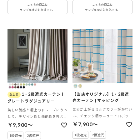
こちらの商品は
こちらの商品は
サンプル請求対象外です。
サンプル請求対象外です。
1・2級遮光カーテン |
【当店オリジナル】1・2級遮
光カーテン | マッピング
グレートラグジュアリー
気分が上がるミルクカラーがかわい
美しい艶感と極上のドレープにうっ
い、チェック柄のニュートロポップ
とり、デザイン性と機能性を叶えた
カーテン
遮光カーテン
￥7,900～
￥9,900～
1級遮光
2級遮光
1級遮光
2級遮光