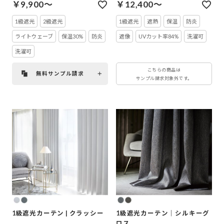
間
ズできるジョイントカーテンと高機
￥9,900～
￥12,400～
能レースのセット
1級遮光
2級遮光
1級遮光
遮熱
保温
防炎
ライトウェーブ
保温30%
防炎
遮像
UVカット率84%
洗濯可
洗濯可
こちらの商品は
無料サンプル請求
サンプル請求対象外です。
1級遮光カーテン | クラッシー
1級遮光カーテン｜シルキーグ
ロス