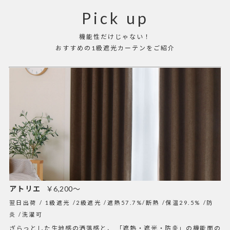
Pick up
機能性だけじゃない！
おすすめの1級遮光カーテンをご紹介
アトリエ
￥6,200～
翌日出荷
1級遮光
2級遮光
遮熱57.7%/断熱
保温29.5%
防
炎
洗濯可
ざらっとした生地感の洒落感と、 「遮熱・遮光・防炎」の機能面の