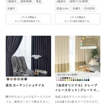
1級遮光
遮熱/断熱
保温
1級遮光
遮熱57.5%/断熱
洗濯可
保温32.8%
洗濯可
形状記憶
こちらの商品は
こちらの商品は
サンプル請求対象外です。
サンプル請求対象外です。
遮光 カーテン | シュテイル
【当店オリジナル】ドレープ
＋レースセット | グレートメロ
ー ボトムジョイントセット
艶が叶えるリュクスなアーバンスタ
当店人気のグレートメローで、
イル、無地カーテンで飾るモダン空
1024通りの2色カラーでカスタマイ