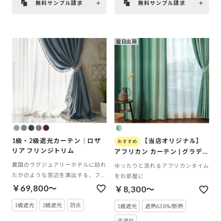
無料サンプル請求
無料サンプル請求
翌日出荷
1級・2級遮光カーテン｜ロザ
【当店オリジナル】
リア フリンジトリム
アフリカン カーテン | グラデ
グリーン
異国のラグジュアリーホテルに訪れ
ゆったりと流れるアフリカンタイム
たかのような窓辺を演出する、フリ
をお部屋に
ンジトリムをあしらった贅沢な一ス
￥69,800～
￥8,300～
タイルカーテン
1級遮光
2級遮光
防炎
1級遮光
遮熱63.8%/断熱
洗濯可