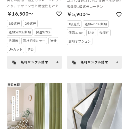
コスパ抜群◎35色から選べる防炎×
とり、デザイン性と機能性を叶えた
高機能1級遮光カーテン
遮光カーテン
￥16,500～
￥5,900～
1級遮光
2級遮光
1級遮光
遮熱62.7%/断熱
遮熱59.9%/断熱
保温37.3%
保温32.8%
防炎
洗濯可
洗濯可
形状記憶ミラー
遮像
裏地オプション
UVカット
防炎
無料サンプル請求
無料サンプル請求
翌日出荷