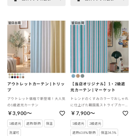
翌日出荷
翌日出荷
アウトレットカーテン | トリッ
【当店オリジナル】1・2級遮
プ
光カーテン | マーケット
アウトレット価格で新登場！大人気
トレンドのくすみカラーでおしゃれ
の1級遮光カーテン
に仕上げた韓国風ストライプカーテ
ン
￥3,900～
￥7,900～
1級遮光
遮熱/断熱
保温
1級遮光
2級遮光
洗濯可
遮熱63.8%/断熱
保温34.5%