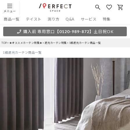
メニュー
商品一覧
テイスト
測り方
Q&A
サービス
特集
購入前 専用窓口
【0120-989-872】
土日祝OK
TOP
★オススメカーテン特集★
遮光カーテン特集
1級遮光カーテン商品一覧
1級遮光カーテン商品一覧