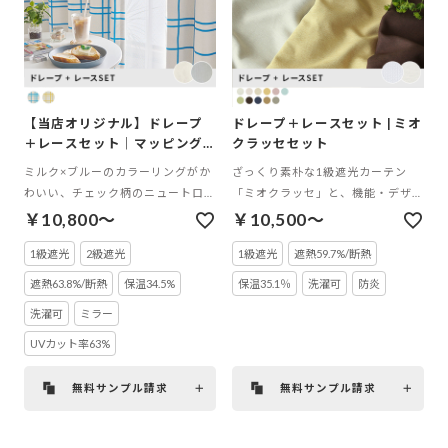
【当店オリジナル】ドレープ
ドレープ＋レースセット | ミオ
＋レースセット｜マッピング
クラッセセット
セット
ミルク×ブルーのカラーリングがか
ざっくり素朴な1級遮光カーテン
わいい、チェック柄のニュートロポ
「ミオクラッセ」と、機能・デザイ
ップカーテン
ンの異なる2種類のレースから選べ
￥10,800～
￥10,500～
るセット
1級遮光
2級遮光
1級遮光
遮熱59.7%/断熱
遮熱63.8%/断熱
保温34.5%
保温35.1％
洗濯可
防炎
洗濯可
ミラー
UVカット率63%
無料サンプル請求
無料サンプル請求