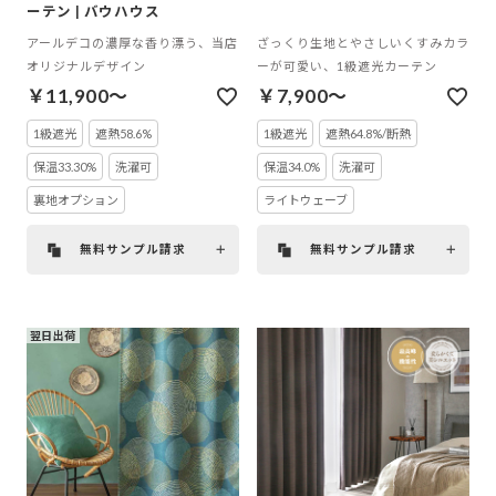
ーテン | バウハウス
アールデコの濃厚な香り漂う、当店
ざっくり生地とやさしいくすみカラ
オリジナルデザイン
ーが可愛い、1級遮光カーテン
￥11,900～
￥7,900～
1級遮光
遮熱58.6%
1級遮光
遮熱64.8%/断熱
保温33.30%
洗濯可
保温34.0%
洗濯可
裏地オプション
ライトウェーブ
無料サンプル請求
無料サンプル請求
翌日出荷