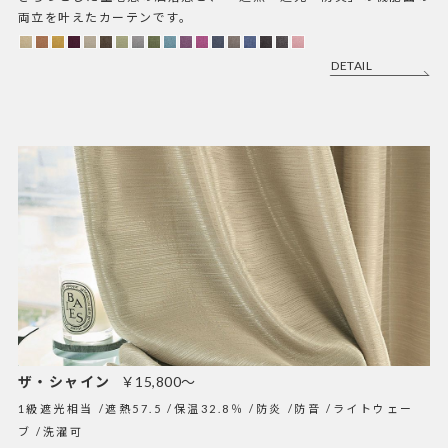
両立を叶えたカーテンです。
DETAIL
ザ・シャイン
￥15,800～
1級遮光相当
遮熱57.5
保温32.8％
防炎
防音
ライトウェー
ブ
洗濯可