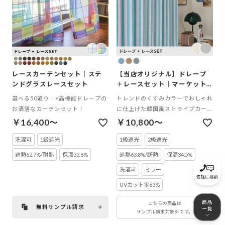
レースカーテンセット｜ステ
【当店オリジナル】ドレープ
ンドグラスレースセット
＋レースセット｜マーケット
セット
選べる50通り！×高機能ドレープの
トレンドのくすみカラーでおしゃれ
お洒落なカーテンセット！
に仕上げた韓国風ストライプカーテ
ン
￥16,400～
￥10,800～
洗濯可
1級遮光
1級遮光
2級遮光
遮熱62.7%/耐熱
保温32.8%
遮熱63.8%/断熱
保温34.5%
洗濯可
ミラー
UVカット率63%
こちらの商品は
無料サンプル請求
サンプル請求対象外です。