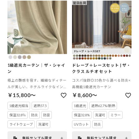
翌日出荷
1級遮光カーテン｜ザ・シャイ
ドレープ＋レースセット | ザ・
ン
クラス ルチオ セット
極上の艶感を宿す、繊細なディテー
コスパ抜群◎35色から選べる防炎×
ルが美しい、ホテルライクなインテ
高機能1級遮光カーテン
リアを叶える高機能カーテン
￥15,800～
￥8,600～
1級遮光相当
遮熱57.5
1級遮光
遮熱62.7%/断熱
保温32.8％
防炎
防音
保温32.8%
洗濯可
ミラー
ライトウェーブ
洗濯可
UVカット
防炎
無料サンプル請求
無料サンプル請求