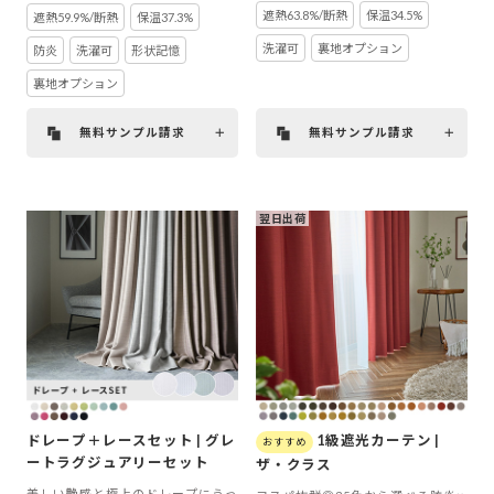
遮熱63.8%/断熱
保温34.5%
遮熱59.9%/断熱
保温37.3%
洗濯可
裏地オプション
防炎
洗濯可
形状記憶
裏地オプション
無料サンプル請求
無料サンプル請求
翌日出荷
ドレープ＋レースセット | グレ
1級遮光カーテン |
ートラグジュアリーセット
ザ・クラス
美しい艶感と極上のドレープにうっ