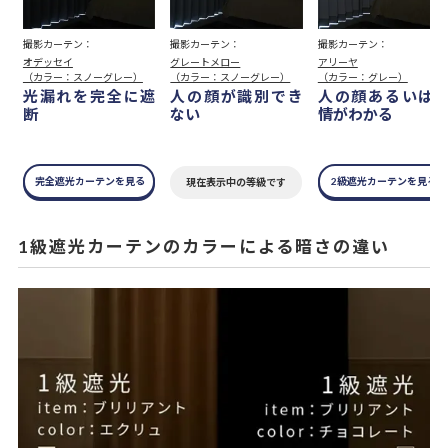
撮影カーテン：
撮影カーテン：
撮影カーテン：
オデッセイ
グレートメロー
アリーヤ
（カラー：スノーグレー）
（カラー：スノーグレー）
（カラー：グレー）
光漏れを完全に遮
人の顔が識別でき
人の顔あるいは
断
ない
情がわかる
完全遮光カーテンを見る
2級遮光カーテンを見る
現在表示中の等級です
1級遮光カーテンのカラーによる暗さの違い