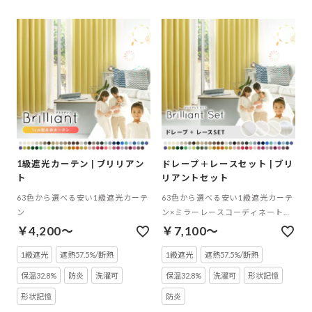
1級遮光カーテン | ブリリアン
ドレープ＋レースセット | ブリ
ト
リアントセット
63色から選べる安い1級遮光カーテ
63色から選べる安い1級遮光カーテ
ン
ン×ミラーレースコーディネートセ
ット
￥4,200～
￥7,100～
1級遮光
遮熱57.5%/断熱
1級遮光
遮熱57.5%/断熱
保温32.8%
防炎
洗濯可
保温32.8%
洗濯可
形状記憶
形状記憶
防炎