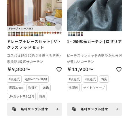
ドレープ＋レースセット | ザ・
1・2級遮光カーテン | ロザリア
クラス テッド セット
コスパ抜群◎35色から選べる防炎×
ピーチスキンタッチの艶やかな光沢
高機能1級遮光カーテン
が美しいカーテン
￥9,300～
￥11,900～
1級遮光
遮熱62.7%/断熱
1級遮光
2級遮光
防炎
保温32.8%
洗濯可
遮像
洗濯可
ライトウェーブ
UVカット率90.1%
防炎
無料サンプル請求
無料サンプル請求