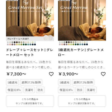
ドレープ＋レースセット | グレ
1級遮光カーテン | グレートメ
ートメロー セット
ロー
毎日を頑張るあなたへ、26色から
毎日を頑張るあなたへ、26色から
選べる1級遮光カーテンで癒しのひ
選べるカーテンで癒しのひととき
とときを。グレートメロー×レース
を。
￥7,300～
￥3,900～
コーディネートセット
1級遮光
遮熱57.5%/断熱
1級遮光
遮熱57.5%/断熱
保温32.8％
洗濯可
防炎
保温32.8％
防炎
洗濯可
こちらの商品は
こちらの商品は
サンプル請求対象外です。
サンプル請求対象外です。