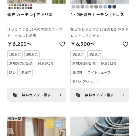
遮光 カーテン | アトリエ
1・2級遮光カーテン | ドレス
ほっこりする18色の杢調カラーで
艶とやわらかさが女性のお部屋をド
おしゃれなお部屋に
レスアップさせる
￥6,200～
￥6,900～
1級遮光
2級遮光
1級遮光
2級遮光
遮熱57.7%/断熱
保温29.5%
遮熱59.2%/断熱
保温33.8%
防炎
洗濯可
洗濯可
ライトウェーブ
裏地オプション
無料サンプル請求
無料サンプル請求
翌日出荷