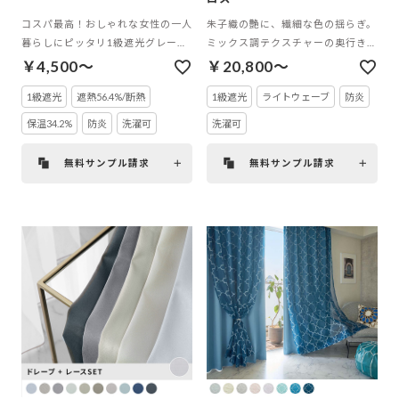
コスパ最高！おしゃれな女性の一人
朱子織の艶に、繊細な色の揺らぎ。
暮らしにピッタリ1級遮光グレー＆
ミックス調テクスチャーの奥行きを
ホワイト無地カーテン
纏う遮光カーテン
￥4,500～
￥20,800～
1級遮光
遮熱56.4%/断熱
1級遮光
ライトウェーブ
防炎
保温34.2%
防炎
洗濯可
洗濯可
無料サンプル請求
無料サンプル請求