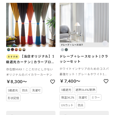
【当店オリジナル】1
ドレープ＋レースセット | クラ
ッシーセット
級遮光カーテン | カラーブロッ
ク
ホワイトインテリアのためのコスパ
存在感MAX！ここだけにしかない
最強セット！グレー＆ホワイト1級
オリジナルのバイカラーカーテン
遮光カーテンとシンプルなミラーレ
￥7,400～
￥8,300～
ースのセット
1級遮光
遮熱56.4%/断熱
1級遮光
防炎
洗濯可
保温34.2%
洗濯可
ミラー
形状記憶
UVカット
防炎