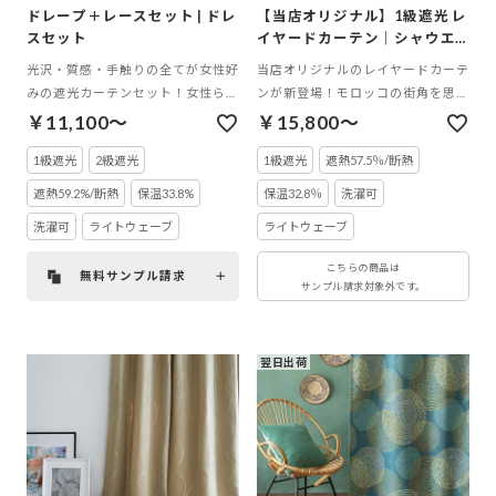
ドレープ＋レースセット | ドレ
【当店オリジナル】1級遮光 レ
スセット
イヤードカーテン｜シャウエ
ン ダブルカーテン
光沢・質感・手触りの全てが女性好
当店オリジナルのレイヤードカーテ
みの遮光カーテンセット！女性らし
ンが新登場！モロッコの街角を思わ
い艶と柔らかさがお部屋をランクア
せる、幻想的なタイル柄のレイヤー
￥11,100～
￥15,800～
ップさせる
ドが美しいモロッカンカーテン
1級遮光
2級遮光
1級遮光
遮熱57.5％/断熱
遮熱59.2%/断熱
保温33.8%
保温32.8％
洗濯可
洗濯可
ライトウェーブ
ライトウェーブ
こちらの商品は
無料サンプル請求
サンプル請求対象外です。
翌日出荷