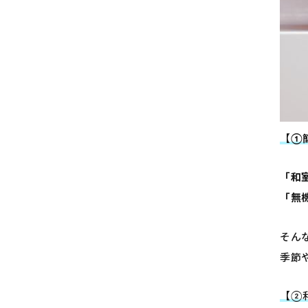
【
①
「和
「無
そん
季節
【②