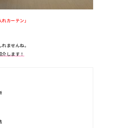
入れカーテン」
しれませんね。
紹介します！
断
法