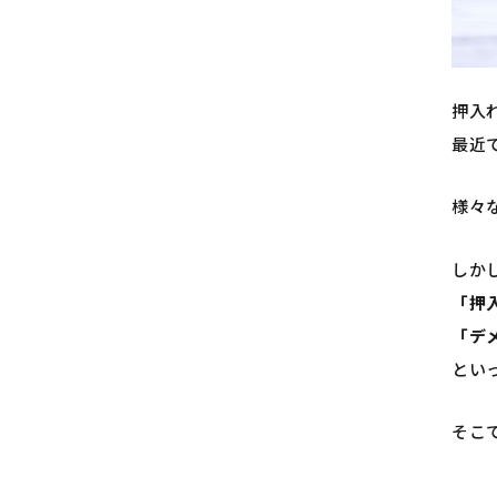
押入
最近
様々
しか
「押
「デ
とい
そこ