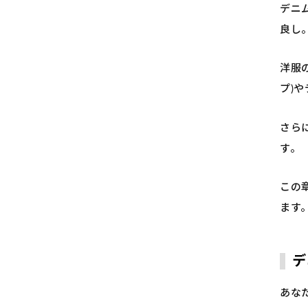
デニ
良し
洋服
プ)
さら
す。
この
ます
デ
あな