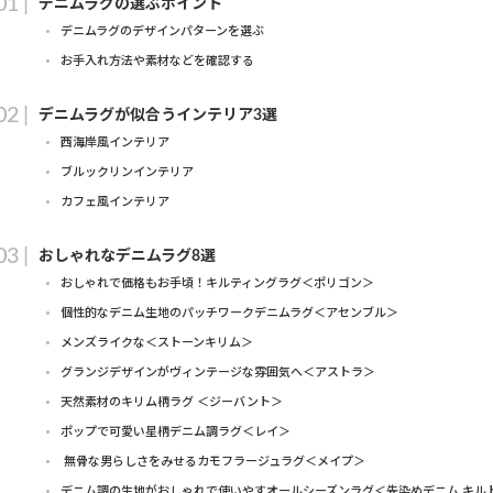
デニムラグの選ぶポイント
デニムラグのデザインパターンを選ぶ
お手入れ方法や素材などを確認する
デニムラグが似合うインテリア3選
西海岸風インテリア
ブルックリンインテリア
カフェ風インテリア
おしゃれなデニムラグ8選
おしゃれで価格もお手頃！キルティングラグ＜ポリゴン＞
個性的なデニム生地のパッチワークデニムラグ＜アセンブル＞
メンズライクな＜ストーンキリム＞
グランジデザインがヴィンテージな雰囲気へ＜アストラ＞
天然素材のキリム柄ラグ ＜ジーバント＞
ポップで可愛い星柄デニム調ラグ＜レイ＞
無骨な男らしさをみせるカモフラージュラグ＜メイプ＞
デニム調の生地がおしゃれで使いやすオールシーズンラグ＜先染めデニム キル