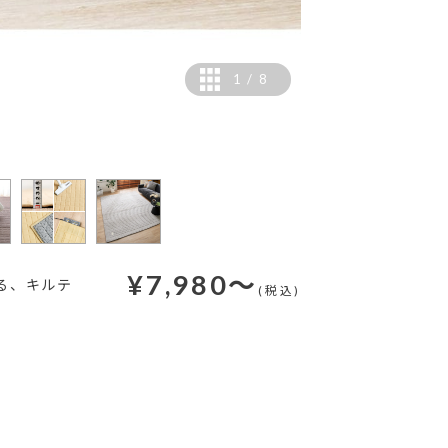
1
/
8
ー
カラー：ブラウン
¥
7,980
～
る、キルテ
(税込)