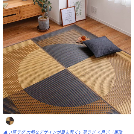
▲い草ラグ 大胆なデザインが目を惹くい草ラグ ＜月光（裏貼