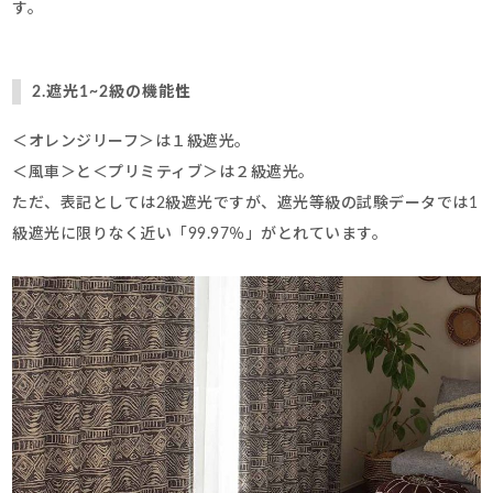
す。
2.遮光1~2級の機能性
＜オレンジリーフ＞は１級遮光。
＜風車＞と＜プリミティブ＞は２級遮光。
ただ、表記としては2級遮光ですが、遮光等級の試験データでは1
級遮光に限りなく近い「99.97％」がとれています。