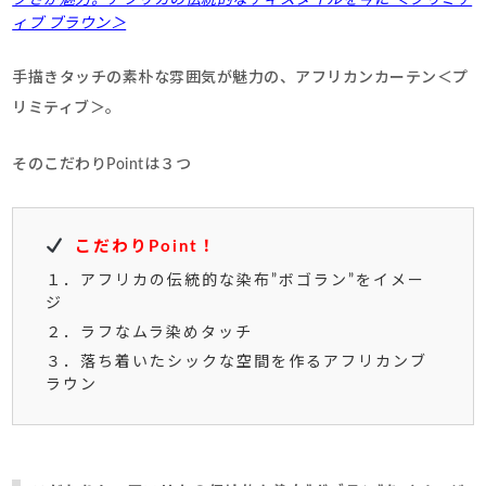
クさが魅力。アフリカの伝統的なテキスタイルを今に ＜プリミテ
ィブ ブラウン＞
手描きタッチの素朴な雰囲気が魅力の、アフリカンカーテン＜プ
リミティブ＞。
そのこだわりPointは３つ
こだわりPoint！
１．アフリカの伝統的な染布”ボゴラン”をイメー
ジ
２．ラフなムラ染めタッチ
３．落ち着いたシックな空間を作るアフリカンブ
ラウン