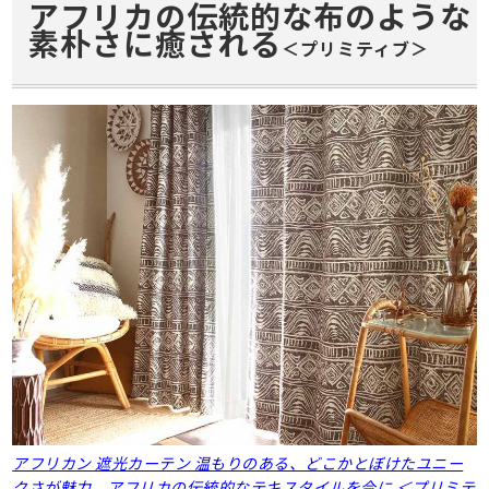
アフリカの
伝統的な
布のような
素朴さに癒される
＜プリミティブ＞
アフリカン 遮光カーテン 温もりのある、どこかとぼけたユニー