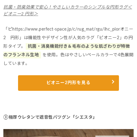
抗菌・防臭効果で安心！やさしいカラーのシンプルな円形ラグ＜
ピオニー2 円形＞
「ピhttps://www.perfect-space.jp/c/rug_mat/rgu/ihc_piorオニー
2 円形」は機能性やデザイン性が人気のラグ「ピオニー2」の円
形タイプ。
抗菌・消臭機能付き＆毛布のような肌ざわりが特徴
のフランネル生地
を使用。
色はやさしいペールカラーで4色展開
しています。
ピオニー2円形を見る
③極厚ウレタンで遮音性バツグン「シエスタ」