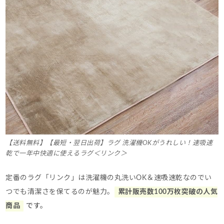
【送料無料】【最短・翌日出荷】ラグ 洗濯機OKがうれしい！速吸速
乾で一年中快適に使えるラグ＜リンク＞
定番のラグ「リンク」は洗濯機の丸洗いOK＆速吸速乾なのでい
つでも清潔さを保てるのが魅力。
累計販売数100万枚突破の人気
商品
です。