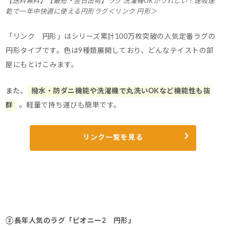
【送料無料】【最短・翌日出荷】ラグ 洗濯機OKがうれしい！速吸速
乾で一年中快適に使える円形ラグ＜リンク 円形＞
「リンク 円形」はシリーズ累計100万枚突破の人気定番ラグの
円形タイプです。
色は9種類展開しており、どんなテイストの部
屋にもとけこみます。
また、
撥水・防ダニ機能や洗濯機で丸洗いOKなど機能性も抜
群
。
軽量で持ち運びも簡単です。
リンク一覧を見る
②長年人気のラグ「ピオニー2 円形」