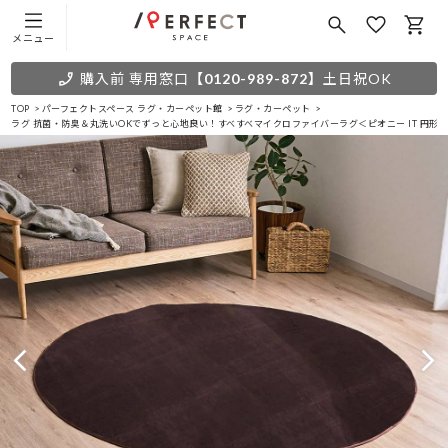
メニュー
購入前 専用窓口
【0120-989-872】
土日祝OK
TOP
パーフェクトスペース ラグ・カーペット館
ラグ・カーペット
ラグ 抗菌・防臭＆丸洗いOKでずっと心地良い！すべすべマイクロファイバーラグ＜ピオニー IT 円形