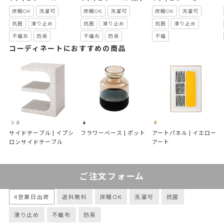
床暖OK
洗濯可
床暖OK
洗濯可
床暖OK
洗濯可
抗菌
滑り止め
抗菌
滑り止め
抗菌
滑り止め
不織布
防臭
不織布
防臭
不織
コーディネートにおすすめの商品
サイドテーブル | イプシ
フラワーベース | ポット
アートパネル | イエロー
ロンサイドテーブル
アート
ご注文フォーム
4営業日出荷
送料無料
床暖OK
洗濯可
抗菌
滑り止め
不織布
防臭