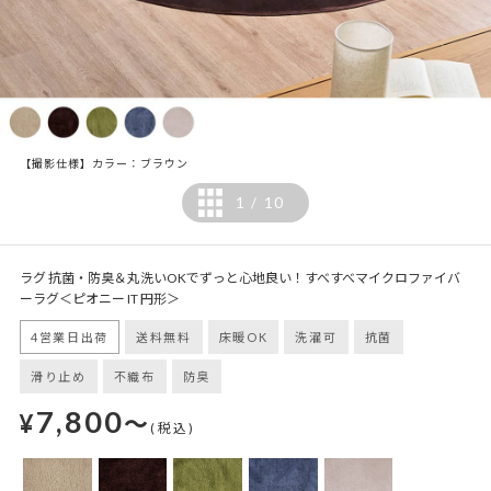
【撮影仕様】カラー：ブラウン
1
10
/
ラグ 抗菌・防臭＆丸洗いOKでずっと心地良い！すべすべマイクロファイバ
ーラグ＜ピオニー IT 円形＞
4営業日出荷
送料無料
床暖OK
洗濯可
抗菌
滑り止め
不織布
防臭
7,800
¥
～
(税込)