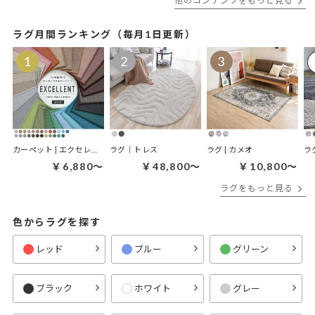
他のコンテンツをもっと見る
ラグ月間ランキング（毎月1日更新）
カーペット | エクセレント
ラグ｜トレス
ラグ | カメオ
ラ
￥6,880～
￥48,800～
￥10,800～
ラグをもっと見る
色からラグを探す
レッド
ブルー
グリーン
ブラック
ホワイト
グレー