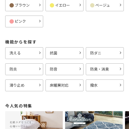
ブラウン
イエロー
ベージュ
ピンク
機能からを探す
洗える
抗菌
防ダニ
防炎
防音
防臭・消臭
滑り止め
床暖房対応
撥水
今人気の特集