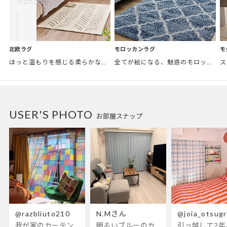
モロッカンラグ
モ
北欧ラグ
全てが絵になる、魅惑のモロッカンスタイル。トレンド感あふれるおしゃれな空間づくりに。
ほっと温もりを感じる柔らかな表情のものから、お部屋をぱっと明るくしているブライトカラーのアイテムまで幅広くご用意しました。
USER'S PHOTO
お部屋スナップ
@razbliuto210
N.Mさん
@joia_otsug
我が家のカーテンが新しくなりました🌼早起きが超絶苦手な私が、思わず朝カーテンを開けて光合成するようになったステンドグラスカーテン…！
明るいブルーのカーテンで、部屋全体が明るく。白を基調とした部屋にぴったりです。