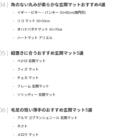
角のない丸みが柔らかな玄関マットおすすめ4選
イギー・ピギー・パンキー 50×80cm(楕円形)
リコ マット 50×50cm
オハナバタケマット 45×70㎝
ハートマット アリエル
縦置きに合うおすすめ玄関マット5選
ペドロ 玄関マット
フィズ マット
チェカ マット
フレーム 玄関マット
ソリッディー 玄関マット
毛足の短い薄手のおすすめ玄関マット5選
アルマ ゴブランシェニール 玄関マット
ネクト
メロウ マット