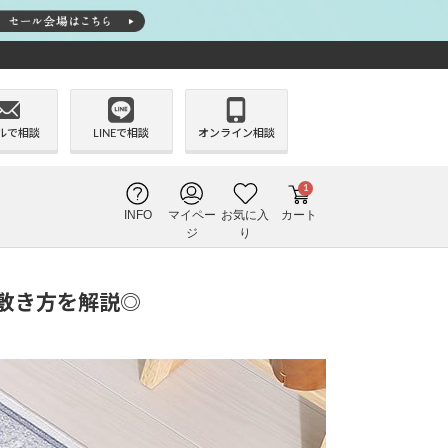
ルで相談
LINEで相談
オンライン相談
1
INFO
マイペー
お気に入
カート
ジ
り
敷き方を解説◎