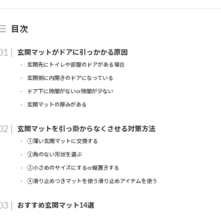
目次
玄関マットがドアに引っかかる原因
玄関先にトイレや部屋のドアがある場合
玄関側に内開きのドアになっている
ドア下に隙間がないor隙間が少ない
玄関マットの厚みがある
玄関マットを引っ掛からなくさせる対策方法
①薄い玄関マットに交換する
②角のない形状を選ぶ
③小さめのサイズにするor縦置きする
④滑り止めつきマットを使う滑り止めアイテムを使う
おすすめ玄関マット14選