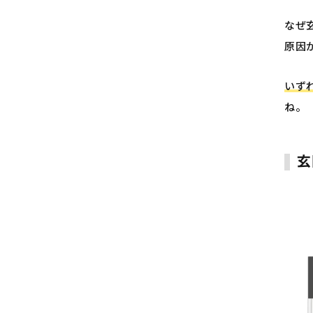
なぜ
原因
いず
ね。
玄