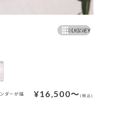
1
/
6
¥
16,500
～
ランダーが描
(税込)