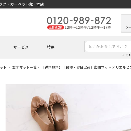
グ・カーペット館 - 本店
メ
特集
サービス
こ
ット
玄関マット一覧
【送料無料】【最短・翌日出荷】玄関マット アリエルと