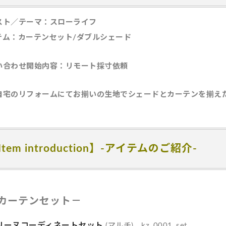
スト／テーマ：スローライフ
テム：カーテンセット/ダブルシェード
い合わせ開始内容：リモート採寸依頼
自宅のリフォームにてお揃いの生地でシェードとカーテンを揃え
Item introduction】-アイテムのご紹介-
カーテンセット－
リーヌコーディネートセット
(マルチ) kz_0001_set