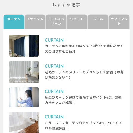
おすすめ記事
カーテン
ブラインド
ロールスク
シェード
レール
ラグ・マッ
リーン
ト
CURTAIN
カーテンの幅が余るのはダメ？対処法や適切なサイ
ズの測り方をご紹介
CURTAIN
遮熱カーテンのメリットとデメリットを解説【本当
は効果がない？】
CURTAIN
新築のカーテン選びで後悔するポイント6選。対処
方法をプロが解説！
CURTAIN
ミラーレースカーテンのデメリット4つについてプ
ロが徹底解説！