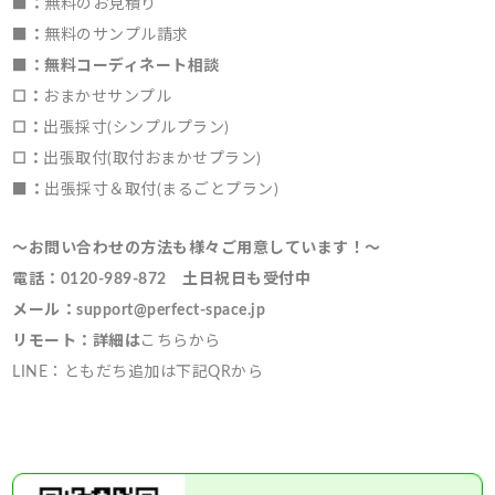
■：
無料のお見積り
■：
無料のサンプル請求
■：無料コーディネート相談
☐：
おまかせサンプル
☐：
出張採寸(シンプルプラン)
☐：
出張取付(取付おまかせプラン)
■：
出張採寸＆取付(まるごとプラン)
～お問い合わせの方法も様々ご用意しています！～
電話：0120-989-872 土日祝日も受付中
メール：support@perfect-space.jp
リモート：詳細は
こちらから
LINE：ともだち追加は下記QRから