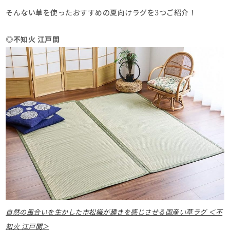
そんない草を使ったおすすめの夏向けラグを3つご紹介！
◎不知火 江戸間
自然の風合いを生かした市松織が趣きを感じさせる国産い草ラグ ＜不
知火 江戸間＞