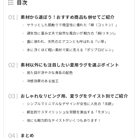
目次
素材から選ぼう！おすすめ商品も併せてご紹介
サラッとした肌触りで吸湿性に優れた「綿（コットン）」
通気性に富み丈夫で自然な風合いが魅力の「麻(リネン)」
畳に使われ、天然のエアコンとも呼ばれる「い草」
水に浮くほど軽い素材で楽に洗える「ポリプロピレン」
素材以外にも注目したい夏用ラグを選ぶポイント
見た目が涼やかな青系の配色
冷感効果のある加工
おしゃれなリビング用、夏ラグをテイスト別でご紹介
シンプルでミニマルなデザインが女性に人気の「北欧」
都会的でスタイリッシュな空間を演出する「モダン」
他にも魅力的なテイストがいくつもあります！
まとめ