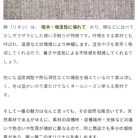
麻（リネン）は、
吸水・吸湿性に優れて
おり、綿などに比べて
少しザラザラとした硬い手触りが特徴です。呼吸をする素材とも
呼ばれ、
湿度などの環境により伸縮します。
湿気や汗を素早く吸
収してくれるので、
暑さや湿気による不快感を軽減してくれる
で
しょう。
他にも温度調整や熱伝導性などの機能を備えているので
夏は涼し
く、冬は温かいので夏だけでなくオールシーズン使える素材で
す。
そして一番の魅力はなんと言っても、その自然な風合いです。天
然素材であるがゆえに、素材の収穫時・収穫場所・天候などの違
いで色合いや性質が微妙に異なるので、同じ商品でも多少の個体
差があり、唯一無二のオリジナルを楽しめます。