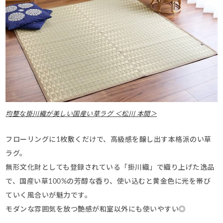
均整な掛川織が美しい国産い草ラグ ＜松川 本間＞
フローリングに1枚敷くだけで、高級感を醸し出す本格派のい草
ラグ。
無形文化財としても登録されている「掛川織」で織り上げた逸品
で、国産い草100%の芳醇な香り、使い込むと黄金色に光を帯び
ていく風合いが魅力です。
モダンな雰囲気を放つ艶感が和室以外にも使いやすい◎