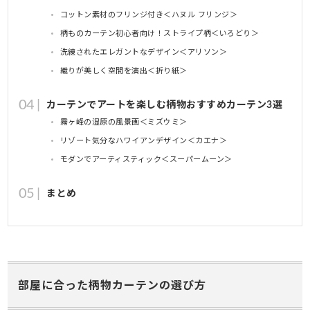
コットン素材のフリンジ付き＜ハヌル フリンジ＞
柄ものカーテン初心者向け！ストライプ柄＜いろどり＞
洗練されたエレガントなデザイン＜アリソン＞
織りが美しく空間を演出＜折り紙＞
カーテンでアートを楽しむ柄物おすすめカーテン3選
霧ヶ峰の湿原の風景画＜ミズウミ＞
リゾート気分なハワイアンデザイン＜カエナ＞
モダンでアーティスティック＜スーパームーン＞
まとめ
部屋に合った柄物カーテンの選び方