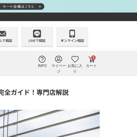
ルで相談
LINEで相談
オンライン相談
1
INFO
マイペー
お気に入
カート
ジ
り
完全ガイド！専門店解説