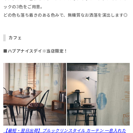
ックの3色をご用意。
どの色も落ち着きのある色みで、無機質なお洒落を演出します◎
カフェ
■
ハブアナイスデイ※当店限定
！
【最短・翌日出荷】ブルックリンスタイル カーテン 一息入れた