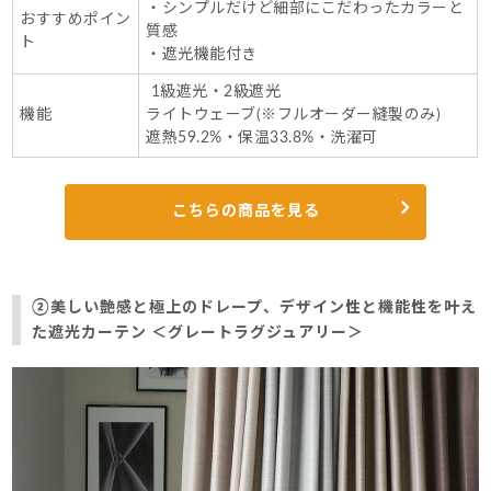
・シンプルだけど細部にこだわったカラーと
おすすめポイン
質感
ト
・遮光機能付き
1級遮光・2級遮光
機能
ライトウェーブ(※フルオーダー縫製のみ)
遮熱59.2%・保温33.8%・洗濯可
こちらの商品を見る
②美しい艶感と極上のドレープ、デザイン性と機能性を叶え
た遮光カーテン ＜グレートラグジュアリー＞