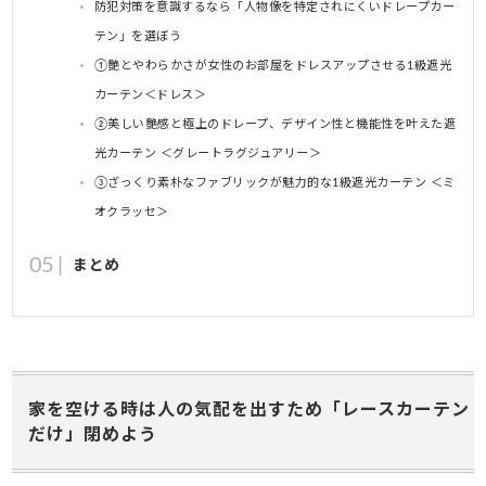
防犯対策を意識するなら「人物像を特定されにくいドレープカー
テン」を選ぼう
①艶とやわらかさが女性のお部屋をドレスアップさせる1級遮光
カーテン＜ドレス＞
②美しい艶感と極上のドレープ、デザイン性と機能性を叶えた遮
光カーテン ＜グレートラグジュアリー＞
③ざっくり素朴なファブリックが魅力的な1級遮光カーテン ＜ミ
オクラッセ＞
まとめ
家を空ける時は人の気配を出すため「レースカーテン
だけ」閉めよう