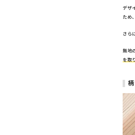
デザ
ため
さら
無地
を取
柄