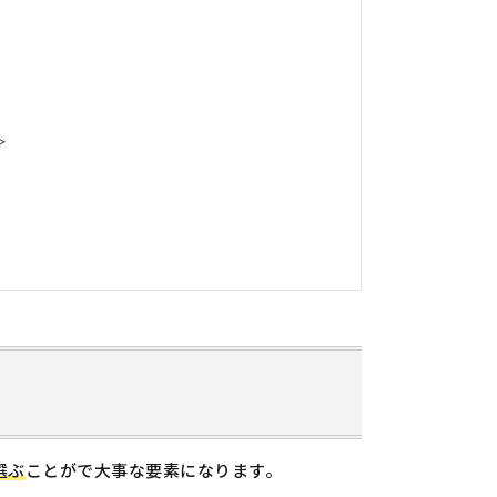
＞
＞
選ぶ
ことがで大事な要素になります。