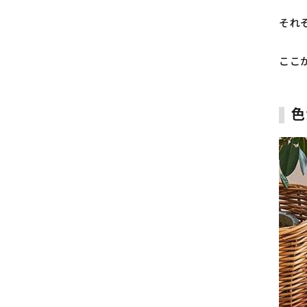
それ
ここ
色