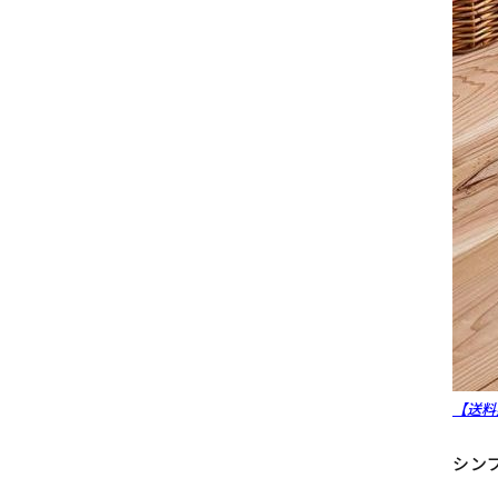
【送料
シン