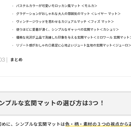
パステルカラーが可愛いモロッカン風マット ＜モルカ＞
グラデーションがおしゃれな大人の雰囲気のマット ＜レイヤー マット＞
ヴィンテージウッドを思わせるカジュアルマッチ ＜フィズ マット＞
使うほどに愛着が湧く、シンプルなギャッベの玄関マット＜カシュリ＞
優美な光沢が上品で洗練した印象を与える玄関マット＜ミロワール 玄関マット
リゾート感がおしゃれ◎素足に心地よいジュート生地の玄関マット＜ジューロ
まとめ
ンプルな玄関マットの選び方は3つ！
初めに、シンプルな玄関マットは
色・柄・素材の３つの視点から