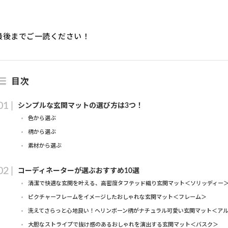
。
最後までご一読ください！
目次
シンプルな玄関マットの選び方は3つ！
色から選ぶ
柄から選ぶ
素材から選ぶ
コーディネーターが選ぶおすすめ10選
清潔で快適な玄関を叶える、高密度タフテッド織り玄関マット＜ソリッディー
ピクチャーフレームをイメージしたおしゃれな玄関マット＜フレーム＞
洗えてさらっと心地良い！ヘリンボーン柄がナチュラル可愛い玄関マット＜ア
大胆なストライプで抜け感のあるおしゃれを演出する玄関マット＜バスク＞