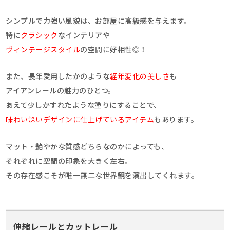
シンプルで力強い風貌は、お部屋に高級感を与えます。
特に
クラシック
なインテリアや
ヴィンテージスタイル
の空間に好相性◎！
また、長年愛用したかのような
経年変化の美しさ
も
アイアンレールの魅力のひとつ。
あえて少しかすれたような塗りにすることで、
味わい深いデザインに仕上げているアイテム
もあります。
マット・艶やかな質感どちらなのかによっても、
それぞれに空間の印象を大きく左右。
その存在感こそが唯一無二な世界観を演出してくれます。
伸縮レールとカットレール