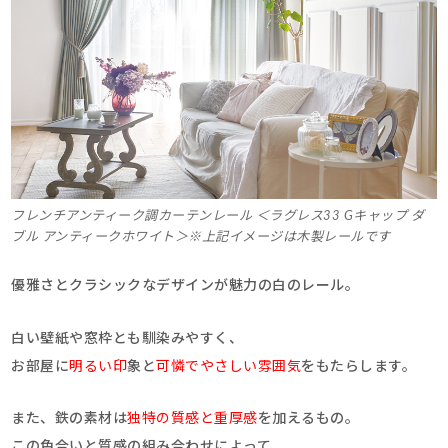
フレンチアンティーク調カーテンレール ＜ラグレス33 Gキャップ ダ
ブル アンティークホワイト＞※上記イメージは木製レールです
優雅さとクラシックなデザインが魅力の白のレール。
白い壁紙や窓枠とも馴染みやすく、
お部屋に
明るい印
象と
可憐でやさしい雰囲気
をもたらします。
また、鉄の素材は
独特の質感と重厚感
を加えるもの。
この色合いと質感の組み合わせによって、