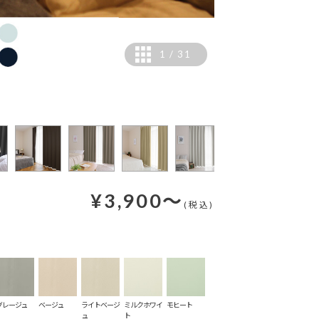
1
/
31
【撮影仕様】ヒダ数：1.
¥
3,900
～
(税込)
グレージュ
ベージュ
ライトベージ
ミルクホワイ
モヒート
ュ
ト