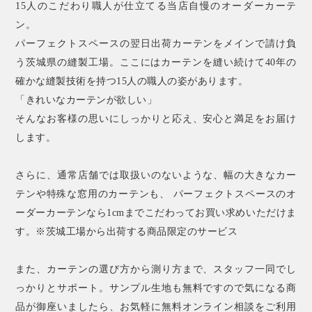
15人のこだわり職人が仕立てる当店自慢のオーダーカーテ
ン。
パーフェクトスペースの翌日出荷カーテンをメインで請け負
う茨城県の縫製工場。ここにはカーテンを縫い続けて40年の
確かな縫製技術を持つ15人の職人の姿があります。
「きれいなカーテンが欲しい」
そんなお客様の思いにしっかりと応え、安心と満足をお届け
します。
さらに、通常店舗では取扱いのないような、幅の大きなカー
テンや特殊な窓用のカーテンも、 パーフェクトスペースのオ
ーダーカーテンなら1cmまでこだわってお買い求めいただけま
す。※茨城工場から出荷する商品限定のサービス
また、カーテンの選び方から測り方まで、スタッフ一同でし
っかりとサポート。サンプル生地も無料ですので気になる商
品が御座いましたら、お気軽に無料オンライン相談をご利用