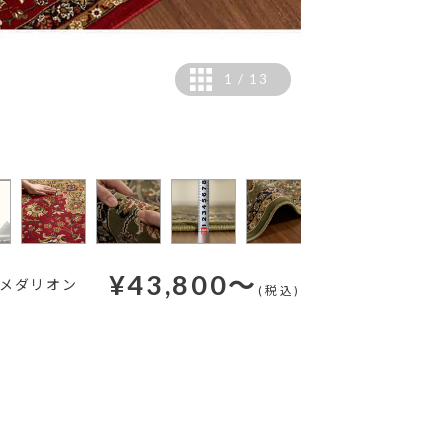
1
/
13
カラー：レッド
¥
43,800
～
なメダリオン
(税込)