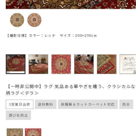
【撮影仕様】カラー：レッド サイズ：200×250cm
【一時非公開中】ラグ 気品ある華やぎを纏う、クラシカル
柄ラグ＜デラ＞
3営業日出荷
送料無料
床暖房＆ホットカーペット対応
防炎
遊び毛防止