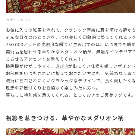
カラー：レッド
お気に入りの紅茶を淹れて、クラシック音楽に耳を傾ける静か
そんな日々のひとときを、より美しく印象的に整えてくれるラ
750,000ノットの高密度な織りが生み出すのは、いつまでも
美術品を思わせる華やかなメダリオン柄が、無難なインテリア
じさせるアクセントを添えてくれます。
掃除機がけがしやすく、
遊び毛
が出にくい仕様も嬉しいポイン
お部屋をいつもきれいに整えておきたい方にも、気兼ねなく取
流行に左右されにくいクラシックなデザインで、長く愛したく
理想の部屋づくりを妥協なく楽しみたい方へ。
暮らしに特別感を添えてくれる、とっておきのご褒美ラグです
視線を惹きつける、華やかなメダリオン柄