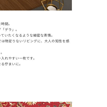
な時間。
グ「デラ」。
眺めていたくなるような細密な表情。
では物足りないリビングに、大人の知性を感
ト。
り入れやすい一枚です。
なる佇まいに。
。