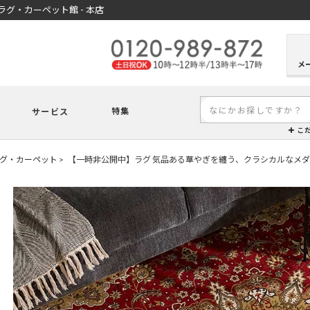
グ・カーペット館 - 本店
メ
特集
サービス
こ
グ・カーペット
【一時非公開中】ラグ 気品ある華やぎを纏う、クラシカルなメ