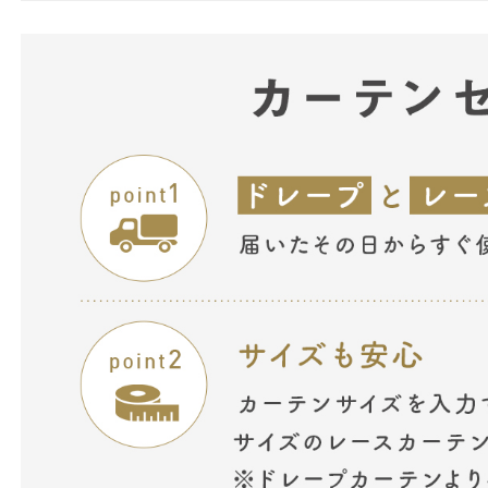
フォレスト
エメラルド
モヒート
メロン
リーフ
グラス
モス
マリーゴール
ピーチ
ストロベリー
ポピー
ローズ
フラミンゴ
サクラ
ド
ライラック
ラシット
ローズマダー
レースカーテン
ノルティ
モニカ
ルチオ
シンシア