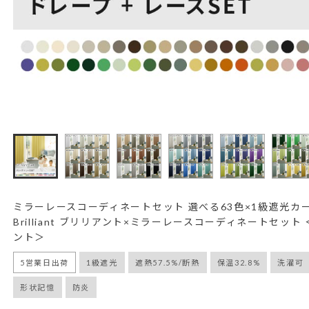
ミラーレースコーディネートセット 選べる63色×1級遮光カ
Brilliant ブリリアント×ミラーレースコーディネートセット
ント＞
5営業日出荷
1級遮光
遮熱57.5%/断熱
保温32.8%
洗濯可
形状記憶
防炎