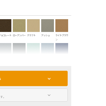
チョコレート
ローアンバー
クラフト
アッシュ
ライトブラウ
ン
スチール
スレートグレ
シー
スカイ
マリンブルー
ー
る
ラピスラズリ
アイリス
ライム
グリーンティ
ビリジアン
ー
す。