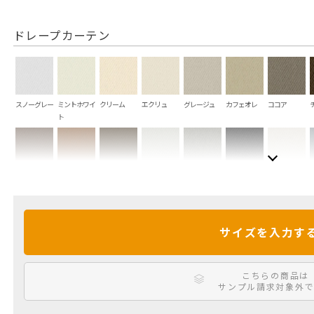
ドレープカーテン
スノーグレー
ミントホワイ
クリーム
エクリュ
グレージュ
カフェオレ
ココア
ト
ショコラ
ブラウニー
オリーブ
ミスト
スモークグレ
ナイトブラッ
シルバーグレ
ー
ク
ー
サイズを入力す
ミッドナイト
サファイア
ピーコック
シャーベット
インディゴ
ラムネ
ターコイズ
こちらの商品は
サンプル請求対象外で