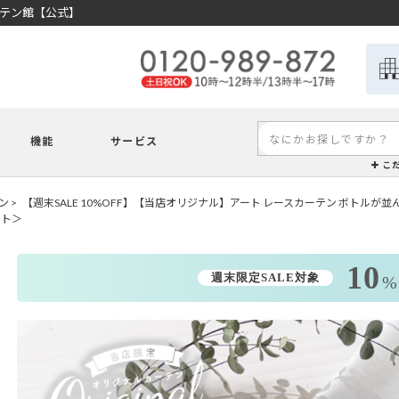
ーテン館【公式】
機能
サービス
こ
ン
【週末SALE 10%OFF】【当店オリジナル】アート レースカーテン ボトル
イト＞
10
週末限定SALE対象
%