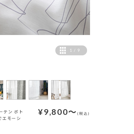
1
/
9
¥
9,800
～
ーテン ボト
(税込)
でエモーシ