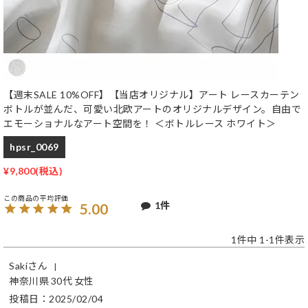
【週末SALE 10%OFF】【当店オリジナル】アート レースカーテン
ボトルが並んだ、可愛い北欧アートのオリジナルデザイン。自由で
エモーショナルなアート空間を！ ＜ボトルレース ホワイト＞
hpsr_0069
¥
9,800
1
5.00
1
件中
1
-
1
件表示
Saki
神奈川県
30代
女性
投稿日
2025/02/04