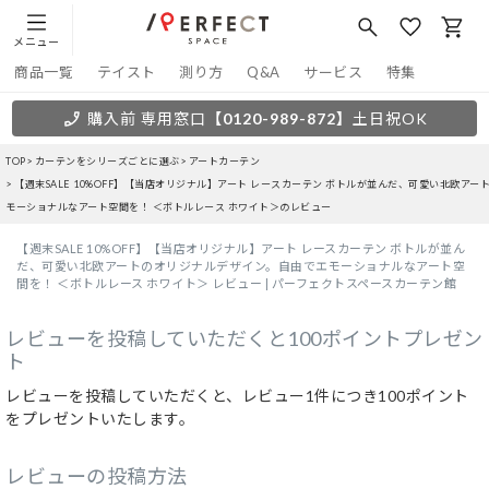
メニュー
商品一覧
テイスト
測り方
Q&A
サービス
特集
購入前 専用窓口
【0120-989-872】
土日祝OK
TOP
カーテンをシリーズごとに選ぶ
アートカーテン
【週末SALE 10%OFF】【当店オリジナル】アート レースカーテン ボトルが並んだ、可愛い北欧ア
モーショナルなアート空間を！ ＜ボトルレース ホワイト＞のレビュー
【週末SALE 10%OFF】【当店オリジナル】アート レースカーテン ボトルが並ん
だ、可愛い北欧アートのオリジナルデザイン。自由でエモーショナルなアート空
間を！ ＜ボトルレース ホワイト＞ レビュー | パーフェクトスペースカーテン館
レビューを投稿していただくと100ポイントプレゼン
ト
レビューを投稿していただくと、レビュー1件につき100ポイント
をプレゼントいたします。
レビューの投稿方法