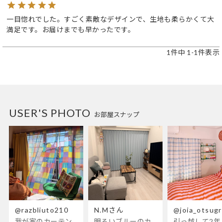
一目惚れでした。すごく素敵なデザインで、生地も柔らかくて大
満足です。お届けまでも早かったです。
1
件中
1
-
1
件表示
USER'S PHOTO
お部屋スナップ
@razbliuto210
N.Mさん
@joia_otsug
我が家のカーテンが新しくなりました🌼早起きが超絶苦手な私が、思わず朝カーテンを開けて光合成するようになったステンドグラスカーテン…！
明るいブルーのカーテンで、部屋全体が明るく。白を基調とした部屋にぴったりです。