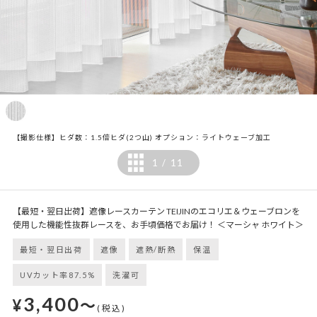
【撮影仕様】ヒダ数：1.5倍ヒダ(2つ山) オプション：ライトウェーブ加工
1
11
/
【最短・翌日出荷】遮像レースカーテン TEIJINのエコリエ＆ウェーブロンを
使用した機能性抜群レースを、お手頃価格でお届け！ ＜マーシャ ホワイト＞
最短・翌日出荷
遮像
遮熱/断熱
保温
UVカット率87.5%
洗濯可
3,400
¥
～
(税込)