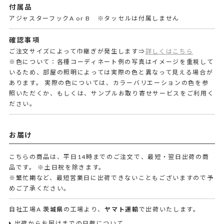
付属品
アジャスターフックA or B ※タッセルは付属しません
確認事項
ご注文サイズによって巾継ぎが発生します⇒
詳しくはこちら
※色について：各種コーディネート例の写真はイメージを重視して
いるため、部屋の照明によっては実際の色と異なって見える場合が
あります。 実際の色については、カラーバリエーションの色を参
照いただくか、もしくは、サンプルお取り寄せサービスをご利用く
ださい。
お届け
こちらの商品は、平日14時までのご注文で、最短・翌日出荷の商
品です。
※土日祝を除きます。
※繁忙期など、最短営業日に出荷できないこともございますので予
めご了承ください。
自社工場A
茨城県
の工場より、
ヤマト運輸
で出荷いたします。
出荷からお届けまでの日数について