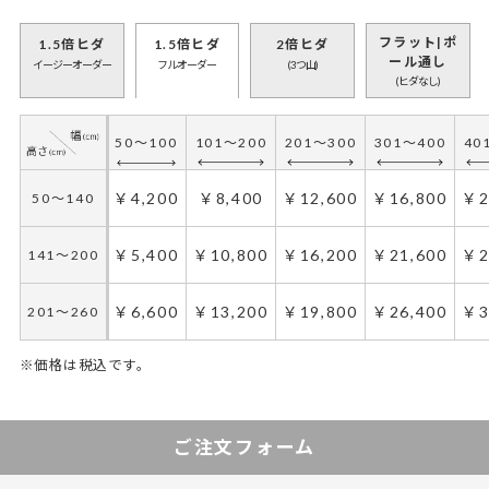
フラット|ポ
1.5倍ヒダ
1.5倍ヒダ
2倍ヒダ
ール通し
イージーオーダー
フルオーダー
(3つ山)
(ヒダなし)
50～100
101～200
201～300
301～400
40
50～100
101～200
201～300
301～400
40
￥3,400
￥6,800
￥10,200
￥13,600
￥1
50～140
￥4,200
￥8,400
￥12,600
￥16,800
￥2
50～140
￥4,400
￥8,800
￥13,200
￥17,600
￥2
141～200
￥5,400
￥10,800
￥16,200
￥21,600
￥2
141～200
￥5,400
￥10,800
￥16,200
￥21,600
￥2
201～260
￥6,600
￥13,200
￥19,800
￥26,400
￥3
201～260
※価格は税込です。
50～100
50～130
101～200
131～285
201～300
286～420
301～400
421～555
40
55
ご注文フォーム
￥6,300
￥4,200
￥12,600
￥8,400
￥18,900
￥12,600
￥25,200
￥16,800
￥3
￥2
50～140
50～140