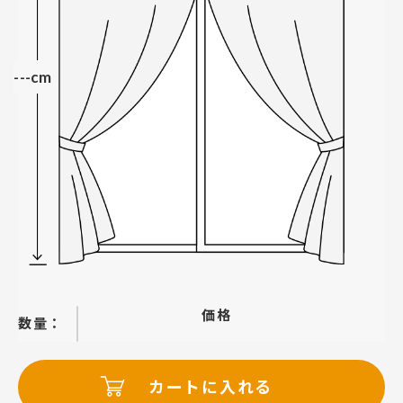
---cm
価格
−
＋
カートに入れる