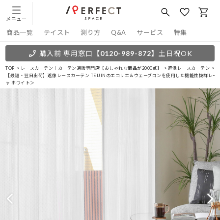
メニュー
商品一覧
テイスト
測り方
Q&A
サービス
特集
購入前 専用窓口
【0120-989-872】
土日祝OK
TOP
レースカーテン｜カーテン通販専門店【おしゃれな商品が2000点】
遮像レースカーテン
【最短・翌日出荷】遮像レースカーテン TEIJINのエコリエ＆ウェーブロンを使用した機能性抜群レー
ャ ホワイト＞