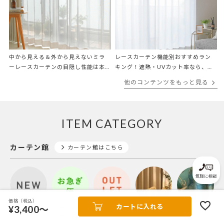
中から見える＆外から見えないミラ
レースカーテン機能別おすすめラン
ーレースカーテンの目隠し性能は本
キング！遮熱・UVカット率なら、結
当？専門店が検証
局どれが1番効果ある！？
他のコンテンツをもっと見る
ITEM CATEGORY
カーテン館
カーテン館はこちら
価格（税込）
カートに入れる
¥3,400～
新着商品
翌日出荷
アウトレットカ
遮光
ドレープ
カーテン
ーテン
カーテン
カーテン