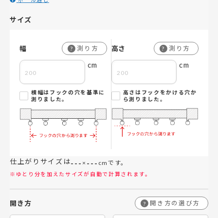
サイズ
幅
高さ
測り方
測り方
?
?
cm
cm
横幅はフックの穴を基準に
高さはフックをかける穴か
測りました。
ら測りました。
仕上がりサイズは
---
---
×
cmです。
※ゆとり分を加えたサイズが自動で計算されます。
開き方
開き方の選び方
?