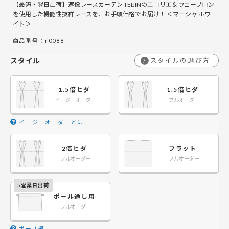
【最短・翌日出荷】遮像レースカーテン TEIJINのエコリエ＆ウェーブロン
￥8,100
￥5,400
￥16,200
￥10,800
￥24,300
￥16,200
￥32,400
￥21,600
￥4
￥2
141～200
141～200
を使用した機能性抜群レースを、お手頃価格でお届け！ ＜マーシャ ホワ
イト＞
￥9,900
￥6,600
￥19,800
￥13,200
￥29,700
￥19,800
￥39,600
￥26,400
￥4
￥3
201～260
201～260
商品番号：r0088
スタイル
スタイルの選び方
?
1.5倍ヒダ
1.5倍ヒダ
イージーオーダー
フルオーダー
イージーオーダーとは
2倍ヒダ
フラット
フルオーダー
フルオーダー
ポール通し用
フルオーダー
ポール通し