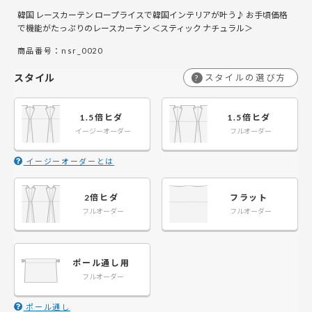
韓国 レースカーテン ロープライスで韓国インテリアが叶う♪ お手頃価格
￥6,400
￥9,600
￥12,800
￥19,200
￥19,200
￥28,800
￥25,600
￥38,400
￥3
￥
141～200
141～200
で機能がたっぷりのレースカーテン ＜スティック ナチュラル＞
商品番号：nsr_0020
￥11,850
￥7,900
￥15,800
￥23,700
￥23,700
￥35,550
￥31,600
￥47,400
￥3
￥
201～260
201～260
スタイル
スタイルの選び方
?
1.5倍ヒダ
1.5倍ヒダ
イージーオーダー
フルオーダー
イージーオーダーとは
2倍ヒダ
フラット
フルオーダー
フルオーダー
ポール通し用
フルオーダー
ポール通し