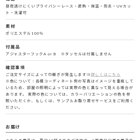
昼夜透けにくいプライバシーレース・遮熱・保温・防炎・UVカッ
ト・洗濯可
素材
ポリエステル100％
付属品
アジャスターフックA or B ※タッセルは付属しません
確認事項
ご注文サイズによって巾継ぎが発生します⇒
詳しくはこちら
※色について：各種コーディネート例の写真はイメージを重視して
いるため、部屋の照明によっては実際の色と異なって見える場合が
あります。 実際の色については、カラーバリエーションの色を参
照いただくか、もしくは、サンプルお取り寄せサービスをご利用く
ださい。
お届け