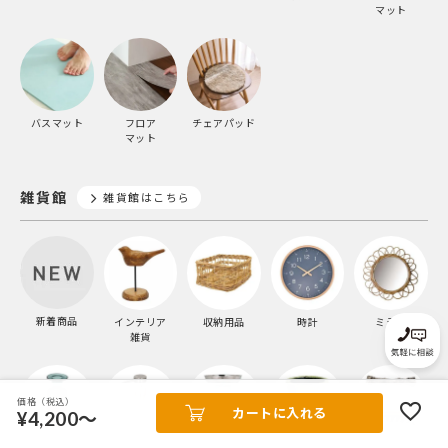
マット
バスマット
フロア
チェアパッド
マット
雑貨館
雑貨館はこちら
新着商品
インテリア
収納用品
時計
ミラー
雑貨
価格（税込）
カートに入れる
¥4,200～