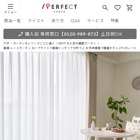
メニュー
商品一覧
テイスト
測り方
Q&A
サービス
特集
購入前 専用窓口
【0120-989-872】
土日祝OK
TOP
カーテンをシリーズごとに選ぶ
SNSで大人気の韓国カーテン
韓国 レースカーテン ロープライスで韓国インテリアが叶う♪ お手頃価格で機能がたっぷりのレースカ