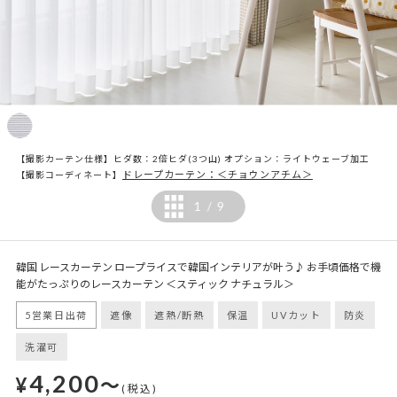
【撮影カーテン仕様】ヒダ数：2倍ヒダ(3つ山) オプション：ライトウェーブ加工
ドレープカーテン：＜チョウンアチム＞
【撮影コーディネート】
1
9
/
韓国 レースカーテン ロープライスで韓国インテリアが叶う♪ お手頃価格で機
能がたっぷりのレースカーテン ＜スティック ナチュラル＞
5営業日出荷
遮像
遮熱/断熱
保温
UVカット
防炎
洗濯可
4,200
¥
～
(税込)