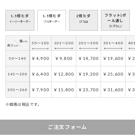
フラット|ポ
1.5倍ヒダ
1.5倍ヒダ
2倍ヒダ
ール通し
イージーオーダー
フルオーダー
(3つ山)
(ヒダなし)
50～100
101～200
201～300
301～400
40
50～100
101～200
201～300
301～400
40
￥4,200
￥8,400
￥12,600
￥16,800
￥2
50～140
￥4,900
￥9,800
￥14,700
￥19,600
￥2
50～140
￥5,400
￥10,800
￥16,200
￥21,600
￥2
141～200
￥6,400
￥12,800
￥19,200
￥25,600
￥3
141～200
￥6,600
￥13,200
￥19,800
￥26,400
￥3
201～260
￥7,900
￥15,800
￥23,700
￥31,600
￥3
201～260
※価格は税込です。
50～130
50～100
131～285
101～200
286～420
201～300
421～555
301～400
55
4
ご注文フォーム
￥4,900
￥7,350
￥9,800
￥14,700
￥14,700
￥22,050
￥19,600
￥29,400
￥2
￥
50～140
50～140