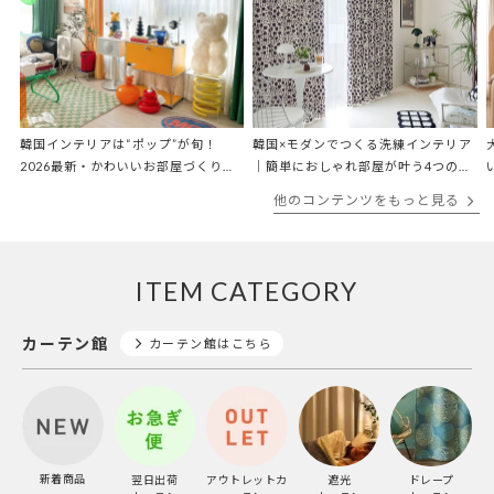
韓国インテリアは“ポップ”が旬！
韓国×モダンでつくる洗練インテリア
2026最新・かわいいお部屋づくりガ
｜簡単におしゃれ部屋が叶う4つのコ
イド
ツと主役アイテム
他のコンテンツをもっと見る
ITEM CATEGORY
カーテン館
カーテン館はこちら
新着商品
翌日出荷
アウトレットカ
遮光
ドレープ