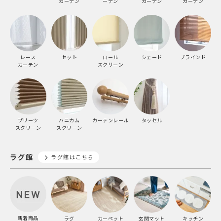
カーテン
ーテン
カーテン
カーテン
レース
セット
ロール
シェード
ブラインド
カーテン
スクリーン
プリーツ
ハニカム
カーテンレール
タッセル
スクリーン
スクリーン
ラグ館
ラグ館はこちら
新着商品
ラグ
カーペット
玄関マット
キッチン