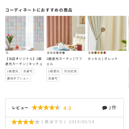
コーディネートにおすすめの商品
【当店オリジナル】2級
2級遮光カーテン | ワフ
タッセル | ガレット
遮光カーテン | キッチュ
ェル
2級遮光
洗濯可
2級遮光
形状記憶
裏地オプション
洗濯可
件
4.5
レビュー
2
新米ママ
2019/03/14