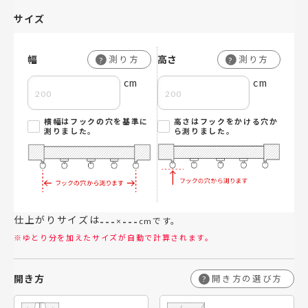
サイズ
幅
高さ
測り方
測り方
?
?
cm
cm
横幅はフックの穴を基準に
高さはフックをかける穴か
測りました。
ら測りました。
仕上がりサイズは
---
---
×
cmです。
※ゆとり分を加えたサイズが自動で計算されます。
開き方
開き方の選び方
?