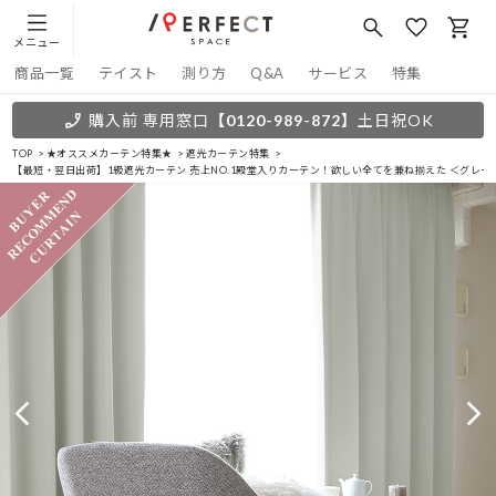
メニュー
商品一覧
テイスト
測り方
Q&A
サービス
特集
購入前 専用窓口
【0120-989-872】
土日祝OK
TOP
★オススメカーテン特集★
遮光カーテン特集
【最短・翌日出荷】1級遮光カーテン 売上NO.1殿堂入りカーテン！欲しい全てを兼ね揃えた ＜グレー