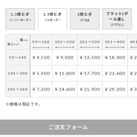
フラット|ポ
1.5倍ヒダ
1.5倍ヒダ
2倍ヒダ
ール通し
イージーオーダー
フルオーダー
(3つ山)
(ヒダなし)
50～100
101～200
201～300
301～400
40
50～100
101～200
201～300
301～400
40
￥3,900
￥7,800
￥11,700
￥15,600
￥1
50～140
￥4,500
￥9,000
￥13,500
￥18,000
￥2
50～140
￥4,900
￥9,800
￥14,700
￥19,600
￥2
141～200
￥5,900
￥11,800
￥17,700
￥23,600
￥2
141～200
￥5,900
￥11,800
￥17,700
￥23,600
￥2
201～260
￥7,300
￥14,600
￥21,900
￥29,200
￥3
201～260
※価格は税込です。
50～130
50～100
131～285
101～200
286～420
201～300
421～555
301～400
55
4
ご注文フォーム
￥4,500
￥6,750
￥9,000
￥13,500
￥13,500
￥20,250
￥18,000
￥27,000
￥2
￥
50～140
50～140