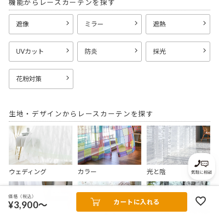
機能からレースカーテンを探す
遮像
ミラー
遮熱
UVカット
防炎
採光
花粉対策
生地・デザインからレースカーテンを探す
ウェディング
カラー
光と陰
価格（税込）
カートに入れる
¥3,900～