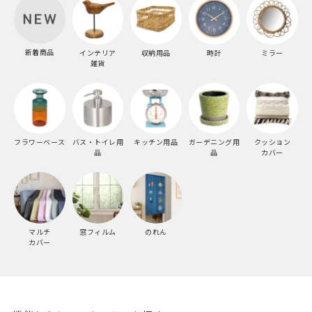
新着商品
インテリア
収納用品
時計
ミラー
雑貨
フラワーベース
バス・トイレ用
キッチン用品
ガーデニング用
クッション
品
品
カバー
マルチ
窓フィルム
のれん
カバー