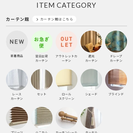
ITEM CATEGORY
カーテン館
カーテン館はこちら
新着商品
翌日出荷
アウトレットカ
遮光
ドレープ
カーテン
ーテン
カーテン
カーテン
レース
セット
ロール
シェード
ブラインド
カーテン
スクリーン
プリーツ
ハニカム
カーテンレール
タッセル