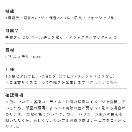
機能
1級遮光・遮熱57.5％・保温32.8％・防炎・ウォッシャブル
付属品
共布タッセル(ポール通しを除く)・アジャスターフックA or B
素材
ポリエステル 100%
仕様
1.5倍ヒダ(2つ山）/2倍ヒダ（3つ山）/フラット（ヒダなし）
※ご注文サイズによって巾継ぎが発生します⇒
詳しくはこちら
確認事項
※色について：各種コーディネート例の写真はイメージを重視して
いるため、部屋の照明によっては実際の色と異なって見える場合が
あります。 実際の色については、カラーバリエーションの色を参
照いただくか、もしくは、サンプルお取り寄せサービスをご利用く
ださい。