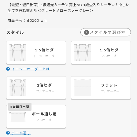
【最短・翌日出荷】1級遮光カーテン 売上NO.1殿堂入りカーテン！欲しい
￥5,900
￥8,850
￥11,800
￥17,700
￥17,700
￥26,550
￥23,600
￥35,400
￥2
￥
141～200
141～200
全てを兼ね揃えた ＜グレートメロー スノーグレー＞
商品番号：d0200_wm
￥10,950
￥7,300
￥14,600
￥21,900
￥21,900
￥32,850
￥29,200
￥43,800
￥3
￥
201～260
201～260
スタイル
スタイルの選び方
?
1.5倍ヒダ
1.5倍ヒダ
イージーオーダー
フルオーダー
イージーオーダーとは
2倍ヒダ
フラット
フルオーダー
フルオーダー
ポール通し用
フルオーダー
ポール通し