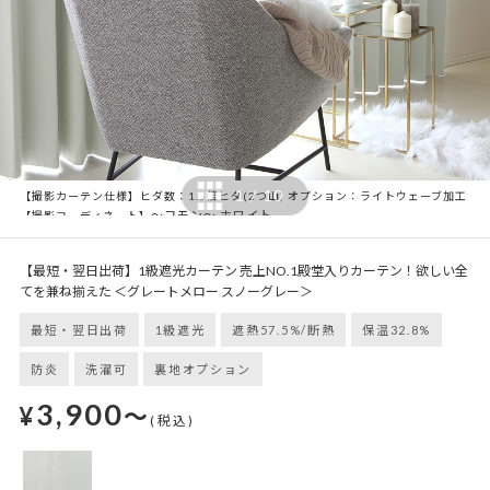
1
10
/
【撮影カーテン仕様】ヒダ数：1.5倍ヒダ(2つ山) オプション：ライトウェーブ加工
～コモン～ ホワイト
【撮影コーディネート】
【最短・翌日出荷】1級遮光カーテン 売上NO.1殿堂入りカーテン！欲しい全
てを兼ね揃えた ＜グレートメロー スノーグレー＞
最短・翌日出荷
1級遮光
遮熱57.5%/断熱
保温32.8%
防炎
洗濯可
裏地オプション
3,900
¥
～
(税込)