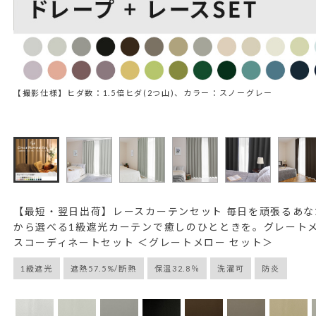
【撮影仕様】ヒダ数：1.5倍ヒダ(2つ山)、カラー：スノーグレー
【最短・翌日出荷】レースカーテンセット 毎日を頑張るあな
から選べる1級遮光カーテンで癒しのひとときを。グレートメ
スコーディネートセット ＜グレートメロー セット＞
1級遮光
遮熱57.5%/断熱
保温32.8％
洗濯可
防炎