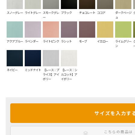
スノーグレー
ライトグレー
スモークグレ
ブラック
チョコレート
ココア
ダークベージ
ー
ュ
アクアブルー
ラベンダー
ライトピンク
ラシット
モーブ
イエロー
ライムグリー
ン
ネイビー
ミッドナイト
【レース：プ
【レース：シ
ライス】アイ
ルコット】ア
ボリー
イボリー
サイズを入力す
こちらの商品は