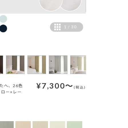
1
/
30
【撮影仕様】ヒダ数：1.
¥
7,300
～
たへ、26色
(税込)
ロー×レー