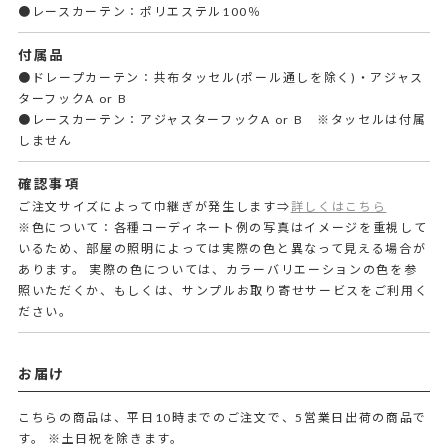
●レースカーテン：ポリエステル100％
付属品
●ドレープカーテン：共布タッセル(ポール通しを除く)・アジャス
ターフックA or B
●レースカーテン：アジャスターフックA or B ※タッセルは付属
しません
確認事項
ご注文サイズによって巾継ぎが発生します⇒
詳しくはこちら
※色について：各種コーディネート例の写真はイメージを重視して
いるため、部屋の照明によっては実際の色と異なって見える場合が
あります。 実際の色については、カラーバリエーションの色を参
照いただくか、もしくは、サンプルお取り寄せサービスをご利用く
ださい。
お届け
こちらの商品は、平日10時までのご注文で、5営業日出荷の商品で
す。
※土日祝を除きます。