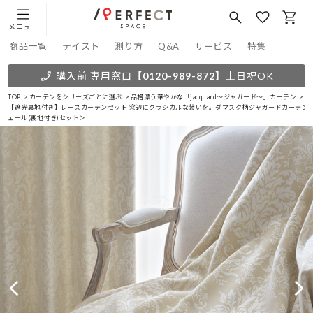
メニュー
商品一覧
テイスト
測り方
Q&A
サービス
特集
購入前 専用窓口
【0120-989-872】
土日祝OK
TOP
カーテンをシリーズごとに選ぶ
品格漂う華やかな「jacquard～ジャガード～」カーテン
【遮光裏地付き】レースカーテンセット 窓辺にクラシカルな装いを。ダマスク柄ジャガードカーテンと
ェール(裏地付き)セット＞