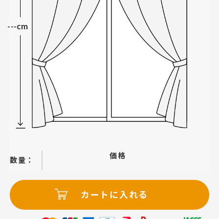
---cm
価格
−
＋
カートに入れる