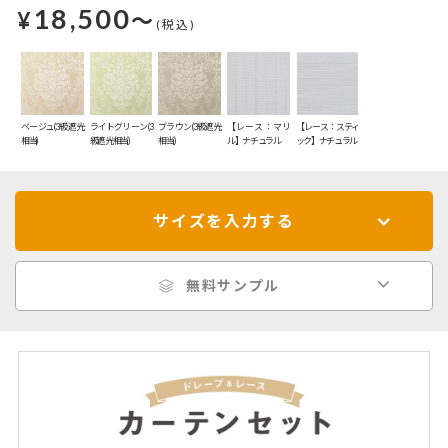
18,500
¥
～
(税込)
ベージュ(3級遮光
ライトグリーン(3
ブラウン(3級遮光
【レース：マリ
【レース：スティ
相当)
級遮光相当)
相当)
ル】ナチュラル
ック】ナチュラル
サイズを入力する
無料サンプル