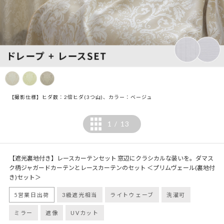
【撮影仕様】ヒダ数：2倍ヒダ(3つ山)、カラー：ベージュ
1
13
/
【遮光裏地付き】レースカーテンセット 窓辺にクラシカルな装いを。ダマス
ク柄ジャガードカーテンとレースカーテンのセット ＜プリムヴェール(裏地付
き)セット＞
5営業日出荷
3級遮光相当
ライトウェーブ
洗濯可
ミラー
遮像
UVカット