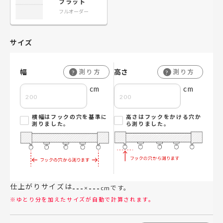
フラット
フルオーダー
サイズ
幅
高さ
測り方
測り方
?
?
cm
cm
横幅はフックの穴を基準に
高さはフックをかける穴か
測りました。
ら測りました。
仕上がりサイズは
---
---
×
cmです。
※ゆとり分を加えたサイズが自動で計算されます。