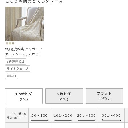
こちらの商品と同じシリーズ
3級遮光相当 ジャガード 
カーテン | プリムヴェー
ル
3級遮光相当
ライトウェーブ
洗濯可
フラット
1.5倍ヒダ
2倍ヒダ
(ヒダなし)
(2つ山)
(3つ山)
50～100
101～200
201～300
301～400