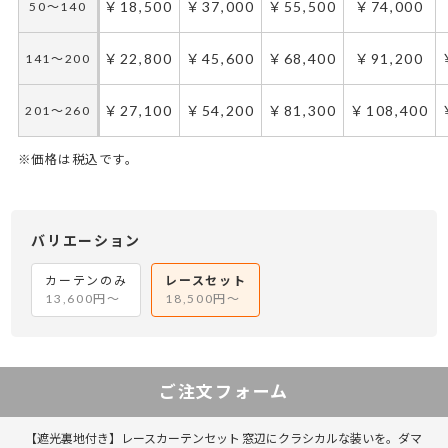
￥18,500
￥37,000
￥55,500
￥74,000
50～140
￥22,800
￥45,600
￥68,400
￥91,200
141～200
￥27,100
￥54,200
￥81,300
￥108,400
201～260
※価格は税込です。
50～100
50～130
101～200
131～285
286～420
201～300
421～555
301～400
バリエーション
￥27,750
￥18,500
￥55,500
￥37,000
￥55,500
￥83,250
￥74,000
￥111,000
50～140
50～140
カーテンのみ
レースセット
13,600円～
18,500円～
￥34,200
￥22,800
￥68,400
￥45,600
￥68,400
￥102,600
￥91,200
￥136,800
141～200
141～200
￥40,650
￥27,100
￥81,300
￥54,200
￥81,300
￥121,950
￥108,400
￥162,600
201～260
201～260
ご注文フォーム
【遮光裏地付き】レースカーテンセット 窓辺にクラシカルな装いを。ダマ