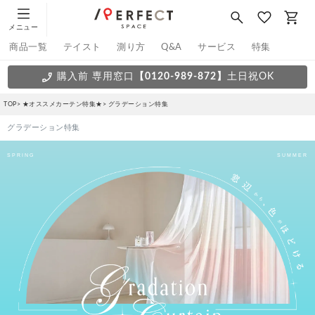
メニュー
商品一覧
テイスト
測り方
Q&A
サービス
特集
購入前 専用窓口
【0120-989-872】
土日祝OK
TOP
★オススメカーテン特集★
グラデーション特集
グラデーション特集
SPRING
SUMMER