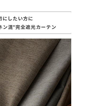
切にしたい方に
ネン混"完全遮光カーテン