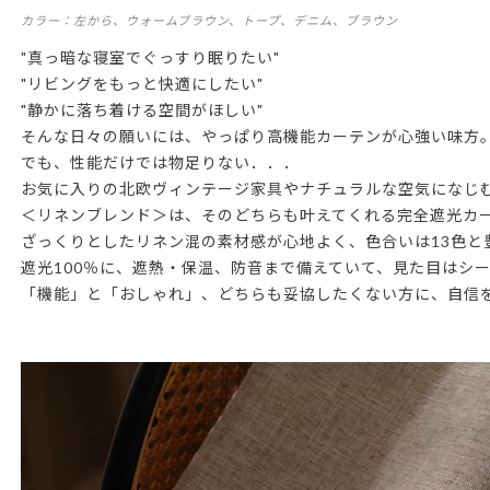
カラー：左から、ウォームブラウン、トープ、デニム、ブラウン
"真っ暗な寝室でぐっすり眠りたい"
"リビングをもっと快適にしたい"
"静かに落ち着ける空間がほしい"
そんな日々の願いには、やっぱり高機能カーテンが心強い味方
でも、性能だけでは物足りない．．．
お気に入りの北欧ヴィンテージ家具やナチュラルな空気になじ
＜リネンブレンド＞は、そのどちらも叶えてくれる完全遮光カ
ざっくりとしたリネン混の素材感が心地よく、色合いは13色と
遮光100％に、遮熱・保温、防音まで備えていて、見た目はシ
「機能」と「おしゃれ」、どちらも妥協したくない方に、自信