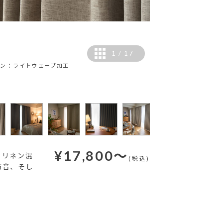
1
/
17
ョン：ライトウェーブ加工
カラー：左から、ウォー
¥
17,800
～
、リネン混
(税込)
防音、そし