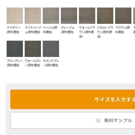
アイボリー
ライトベージ
ベージュ(完
グレージュ
ウォームブラ
イエローブラ
ブラウン(完
(完全遮光)
ュ(完全遮光)
全遮光)
(完全遮光)
ウン(完全遮
ウン(完全遮
全遮光)
光)
光)
ブルーグレー
ウォームグレ
セメントグレ
(完全遮光)
ー(完全遮光)
ー(完全遮光)
サイズを入力す
無料サンプル