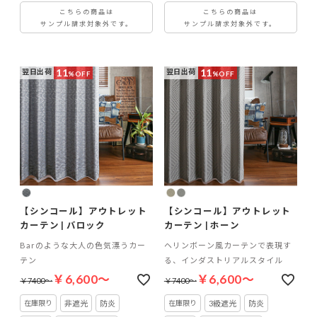
こちらの商品は
こちらの商品は
サンプル請求対象外です。
サンプル請求対象外です。
11
11
翌日出荷
翌日出荷
%OFF
%OFF
【シンコール】アウトレット
【シンコール】アウトレット
カーテン | バロック
カーテン | ホーン
Barのような大人の色気漂うカー
ヘリンボーン風カーテンで表現す
テン
る、インダストリアルスタイル
￥6,600～
￥6,600～
￥7400～
￥7400～
非遮光
防炎
3級遮光
防炎