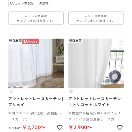
UVカット率80%
洗濯可
こちらの商品は
こちらの商品は
サンプル請求対象外です。
サンプル請求対象外です。
10
翌日出荷
翌日出荷
%OFF
アウトレットレースカーテン |
アウトレットレースカーテン
プリュイ
｜トリコット ホワイト
空間にすっと溶け込む、高機能レ
多機能が当店最安値で手に入る！
ースカーテン
ストライプ調の遮像レースカーテ
ン
￥2,700～
￥2,900～
￥3000～