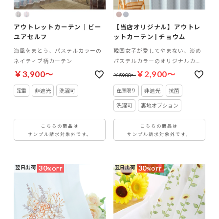
アウトレットカーテン｜ビー
【当店オリジナル】アウトレ
ユアセルフ
ットカーテン | チョウム
海風をまとう、パステルカラーの
韓国女子が愛してやまない、淡め
ネイティブ柄カーテン
パステルカラーのオリジナルカー
テン
￥3,900～
￥2,900～
￥5900～
非遮光
洗濯可
非遮光
抗菌
洗濯可
裏地オプション
こちらの商品は
こちらの商品は
サンプル請求対象外です。
サンプル請求対象外です。
30
30
翌日出荷
翌日出荷
%OFF
%OFF