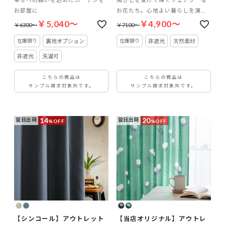
お部屋に
お花たち。心地よい暮らしを演出
するコットンカーテン
￥5,040～
￥4,900～
￥6300～
￥7100～
裏地オプション
非遮光
天然素材
非遮光
洗濯可
こちらの商品は
こちらの商品は
サンプル請求対象外です。
サンプル請求対象外です。
14
20
翌日出荷
翌日出荷
%OFF
%OFF
【シンコール】アウトレット
【当店オリジナル】アウトレ