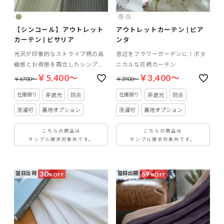
【シンコール】アウトレット
アウトレットカーテン | ピア
カーテン | ビサリア
ンタ
光沢が印象的なストライプ柄の高
窓辺をフラワーガーデンに！ボタ
級感とお得感を両立したシンプル
ニカルな花柄カーテン
モダンカーテン
￥5,400～
￥3,400～
￥6700～
￥3900～
非遮光
防炎
非遮光
防炎
洗濯可
裏地オプション
洗濯可
裏地オプション
こちらの商品は
こちらの商品は
サンプル請求対象外です。
サンプル請求対象外です。
30
59
翌日出荷
翌日出荷
%OFF
%OFF