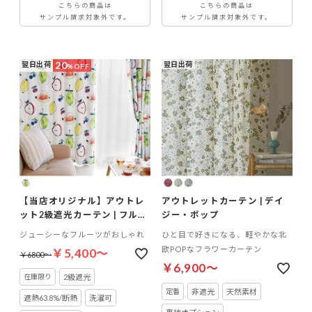
こちらの商品は
こちらの商品は
サンプル請求対象外です。
サンプル請求対象外です。
20
翌日出荷
翌日出荷
%OFF
【当店オリジナル】アウトレ
アウトレットカーテン | デイ
ット2級遮光カーテン | フルク
ジー・ポップ
ト
ジューシーなフルーツがおしゃれ
ひと目で好きになる、軽やかな北
欧POPなフラワーカーテン
￥5,400～
￥6800～
￥6,900～
2級遮光
非遮光
天然素材
遮熱63.8%/断熱
洗濯可