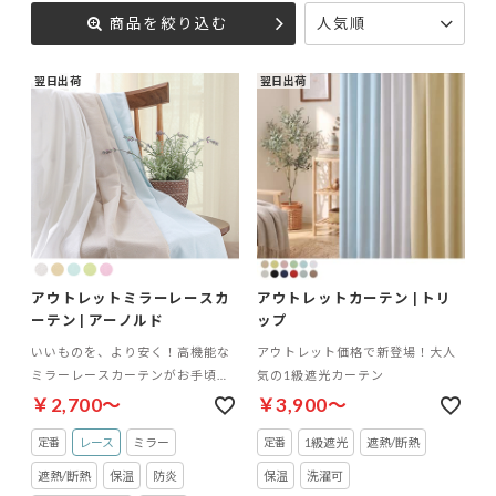
商品を絞り込む
人気順
翌日出荷
翌日出荷
アウトレットミラーレースカ
アウトレットカーテン | トリ
ーテン | アーノルド
ップ
いいものを、より安く！高機能な
アウトレット価格で新登場！大人
ミラーレースカーテンがお手頃価
気の1級遮光カーテン
格で新登場
￥2,700～
￥3,900～
レース
ミラー
1級遮光
遮熱/断熱
遮熱/断熱
保温
防炎
保温
洗濯可