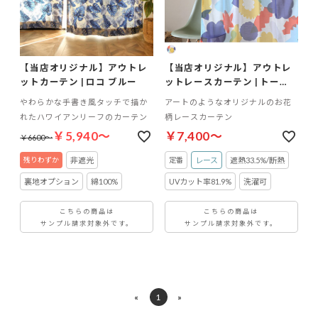
【当店オリジナル】アウトレ
【当店オリジナル】アウトレ
ットカーテン | ロコ ブルー
ットレースカーテン | トー
ン・ボイル
やわらかな手書き風タッチで描か
アートのようなオリジナルのお花
れたハワイアンリーフのカーテン
柄レースカーテン
￥5,940～
￥7,400～
￥6600～
非遮光
レース
遮熱33.5%/断熱
裏地オプション
綿100%
UVカット率81.9%
洗濯可
こちらの商品は
こちらの商品は
サンプル請求対象外です。
サンプル請求対象外です。
«
1
»