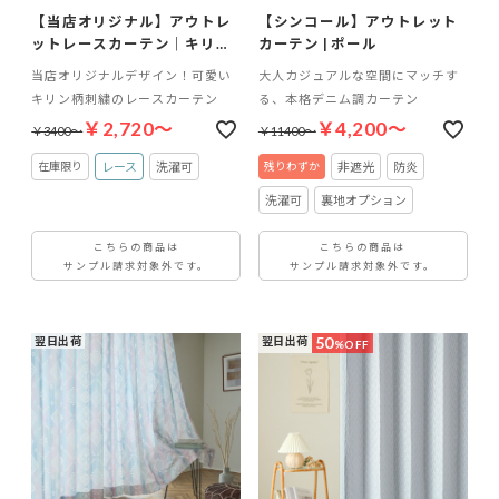
【当店オリジナル】アウトレ
【シンコール】アウトレット
ットレースカーテン｜キリン
カーテン | ポール
さん イエロー
当店オリジナルデザイン！可愛い
大人カジュアルな空間にマッチす
キリン柄刺繍のレースカーテン
る、本格デニム調カーテン
￥2,720～
￥4,200～
￥3400～
￥11400～
レース
洗濯可
非遮光
防炎
洗濯可
裏地オプション
こちらの商品は
こちらの商品は
サンプル請求対象外です。
サンプル請求対象外です。
50
翌日出荷
翌日出荷
%OFF