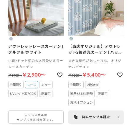
アウトレットレースカーテン |
【当店オリジナル】アウトレ
フルフル ホワイト
ット2級遮光カーテン | ハッタ
ラ
小花×ドット柄の大人可愛いミラー
大きな綿毛がおしゃれな、オリジ
レースカーテン
ナルデザイン
￥2,900～
￥5,400～
￥3900～
￥7200～
レース
ミラー
2級遮光
UVカット率70.2%
洗濯可
遮熱63.8%/断熱
洗濯可
裏地オプション
こちらの商品は
無料サンプル請求
サンプル請求対象外です。