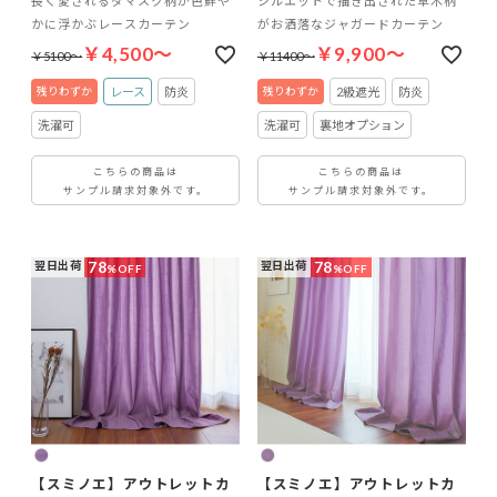
長く愛されるダマスク柄が色鮮や
シルエットで描き出された草木柄
かに浮かぶレースカーテン
がお洒落なジャガードカーテン
￥4,500～
￥9,900～
￥5100～
￥11400～
レース
防炎
2級遮光
防炎
洗濯可
洗濯可
裏地オプション
こちらの商品は
こちらの商品は
サンプル請求対象外です。
サンプル請求対象外です。
78
78
翌日出荷
翌日出荷
%OFF
%OFF
【スミノエ】アウトレットカ
【スミノエ】アウトレットカ