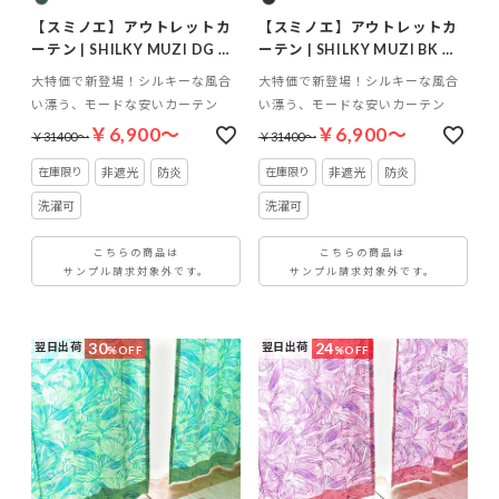
【スミノエ】アウトレットカ
【スミノエ】アウトレットカ
ーテン | SHILKY MUZI DG ダ
ーテン | SHILKY MUZI BK ブ
ークグリーン
ラック
大特価で新登場！シルキーな風合
大特価で新登場！シルキーな風合
い漂う、モードな安いカーテン
い漂う、モードな安いカーテン
￥6,900～
￥6,900～
￥31400～
￥31400～
非遮光
防炎
非遮光
防炎
洗濯可
洗濯可
こちらの商品は
こちらの商品は
サンプル請求対象外です。
サンプル請求対象外です。
30
24
翌日出荷
翌日出荷
%OFF
%OFF