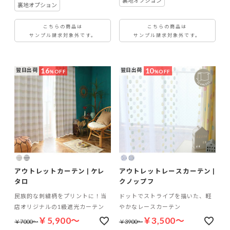
裏地オプション
裏地オプション
こちらの商品は
こちらの商品は
サンプル請求対象外です。
サンプル請求対象外です。
16
10
翌日出荷
翌日出荷
%OFF
%OFF
アウトレットカーテン | ケレ
アウトレットレースカーテン |
タロ
クノップフ
民族的な刺繍柄をプリントに！当
ドットでストライプを描いた、軽
店オリジナルの1級遮光カーテン
やかなレースカーテン
￥5,900～
￥3,500～
￥7000～
￥3900～