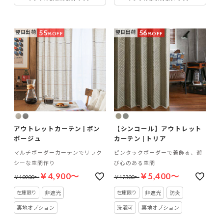
55
56
翌日出荷
翌日出荷
%OFF
%OFF
アウトレットカーテン | ボン
【シンコール】アウトレット
ボージュ
カーテン | トリア
マルチボーダーカーテンでリラク
ピンタックボーダーで着飾る、遊
シーな空間作り
び心のある空間
￥4,900～
￥5,400～
￥10900～
￥12300～
非遮光
非遮光
防炎
裏地オプション
洗濯可
裏地オプション