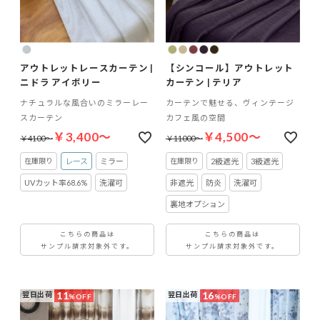
アウトレットレースカーテン |
【シンコール】アウトレット
ニドラ アイボリー
カーテン | テリア
ナチュラルな風合いのミラーレー
カーテンで魅せる、ヴィンテージ
スカーテン
カフェ風の空間
￥3,400～
￥4,500～
￥4100～
￥11000～
レース
ミラー
2級遮光
3級遮光
UVカット率68.6%
洗濯可
非遮光
防炎
洗濯可
裏地オプション
こちらの商品は
こちらの商品は
サンプル請求対象外です。
サンプル請求対象外です。
11
16
翌日出荷
翌日出荷
%OFF
%OFF