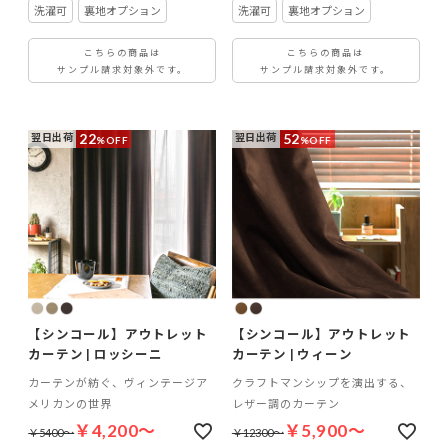
洗濯可
裏地オプション
洗濯可
裏地オプション
こちらの商品は
こちらの商品は
サンプル請求対象外です。
サンプル請求対象外です。
22
52
翌日出荷
翌日出荷
%OFF
%OFF
【シンコール】アウトレット
【シンコール】アウトレット
カーテン | ロッシーニ
カーテン | ウィーン
カーテンが紡ぐ、ヴィンテージア
クラフトマンシップを演出する、
メリカンの世界
レザー調のカーテン
￥4,200～
￥5,900～
￥5400～
￥12300～