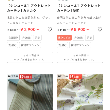
【シンコール】アウトレット
【シンコール】アウトレット
カーテン | カクカク
カーテン | 黎明
北欧レトロな空間を創る、グラフ
夜明け前の空の色を糸で織り上げ
ィカルなジャカード
たジャカードカーテン
￥2,900～
￥8,900～
￥13200～
￥11100～
非遮光
防炎
非遮光
防炎
洗濯可
裏地オプション
洗濯可
裏地オプション
こちらの商品は
こちらの商品は
サンプル請求対象外です。
サンプル請求対象外です。
19
13
翌日出荷
翌日出荷
%OFF
%OFF