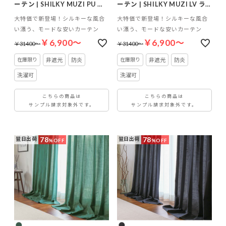
ーテン | SHILKY MUZI PU パ
ーテン | SHILKY MUZI LV ラ
ープル
ベンダー
大特価で新登場！シルキーな風合
大特価で新登場！シルキーな風合
い漂う、モードな安いカーテン
い漂う、モードな安いカーテン
￥6,900～
￥6,900～
￥31400～
￥31400～
非遮光
防炎
非遮光
防炎
洗濯可
洗濯可
こちらの商品は
こちらの商品は
サンプル請求対象外です。
サンプル請求対象外です。
78
78
翌日出荷
翌日出荷
%OFF
%OFF