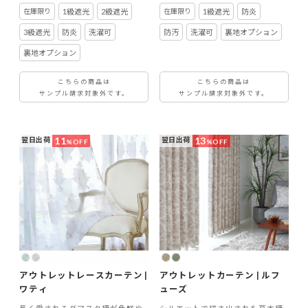
1級遮光
2級遮光
1級遮光
防炎
3級遮光
防炎
洗濯可
防汚
洗濯可
裏地オプション
裏地オプション
こちらの商品は
こちらの商品は
サンプル請求対象外です。
サンプル請求対象外です。
11
13
翌日出荷
翌日出荷
%OFF
%OFF
アウトレットレースカーテン |
アウトレットカーテン | ルフ
ワティ
ューズ