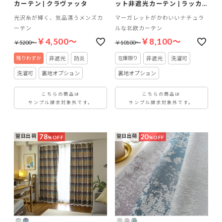
カーテン | クラヴァッタ
ット非遮光カーテン | ラッカ
ウス
光沢糸が輝く、気品漂うメンズカ
マーガレットがかわいいナチュラ
ーテン
ルな北欧カーテン
￥4,500～
￥8,100～
￥5200～
￥10100～
非遮光
防炎
非遮光
洗濯可
洗濯可
裏地オプション
裏地オプション
こちらの商品は
こちらの商品は
サンプル請求対象外です。
サンプル請求対象外です。
78
20
翌日出荷
翌日出荷
%OFF
%OFF