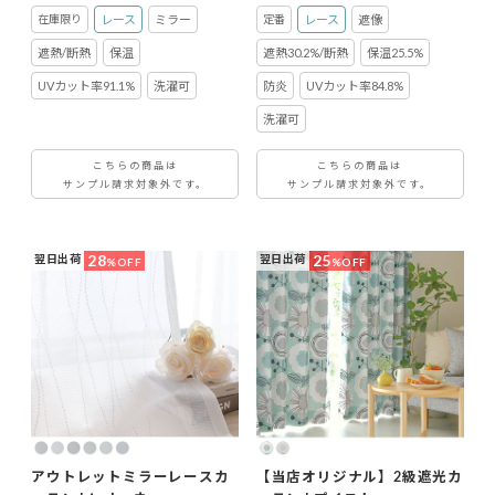
レース
ミラー
レース
遮像
遮熱/断熱
保温
遮熱30.2%/断熱
保温25.5%
UVカット率91.1%
洗濯可
防炎
UVカット率84.8%
洗濯可
こちらの商品は
こちらの商品は
サンプル請求対象外です。
サンプル請求対象外です。
28
25
翌日出荷
翌日出荷
%OFF
%OFF
アウトレットミラーレースカ
【当店オリジナル】2級遮光カ