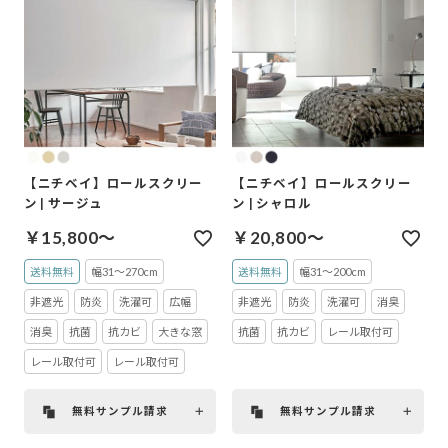
【ニチベイ】ロールスクリー
【ニチベイ】ロールスクリー
ン | サージュ
ン | シャロル
￥15,800～
￥20,800～
送料無料
幅31～270cm
送料無料
幅31～200cm
非遮光
防炎
洗濯可
広幅
非遮光
防炎
洗濯可
消臭
消臭
抗菌
抗カビ
大きな窓
抗菌
抗カビ
レール取付可
レール取付可
レール取付可
無料サンプル請求
無料サンプル請求