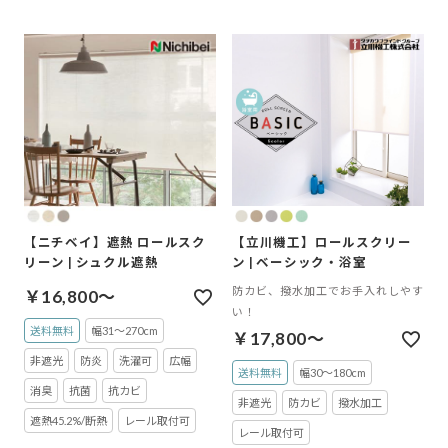
【ニチベイ】遮熱 ロールスク
【立川機工】ロールスクリー
リーン | シュクル遮熱
ン | ベーシック・浴室
防カビ、撥水加工でお手入れしやす
￥16,800～
い！
送料無料
幅31～270cm
￥17,800～
非遮光
防炎
洗濯可
広幅
送料無料
幅30～180cm
消臭
抗菌
抗カビ
非遮光
防カビ
撥水加工
遮熱45.2%/断熱
レール取付可
レール取付可