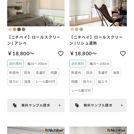
【ニチベイ】ロールスクリー
【ニチベイ】ロールスクリー
ン | アシベ
ン | リシュ遮熱
￥18,800～
￥18,800～
送料無料
幅31～200cm
送料無料
幅31～200cm
非遮光
防炎
洗濯可
抗菌
非遮光
防炎
洗濯可
消臭
抗カビ
消臭
レール取付可
抗菌
抗カビ
省エネ
レール取付可
無料サンプル請求
無料サンプル請求