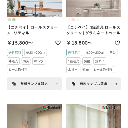
【ニチベイ】ロールスクリー
【ニチベイ】1級遮光 ロールス
ン | リティル
クリーン | グラミネートペール
￥15,800～
￥18,800～
送料無料
幅20～200cm
送料無料
幅20～200cm
防炎
非遮光
防炎
はっ水
1級遮光
抗菌
抗カビ
レール取付可
水拭き
遮光
レール取付可
無料サンプル請求
無料サンプル請求