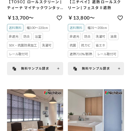
【TOSO】ロールスクリーン |
【ニチベイ】遮熱 ロールスク
ティーナ マイテックワンタッ
リーン | フェスタⅡ遮熱
チループ浴室
￥13,700～
￥13,800～
送料無料
幅100～220cm
送料無料
幅31～200cm
非遮光
防炎
浴室
非遮光
防炎
洗濯可
消臭
SEK・抗菌防臭加工
洗濯可
抗菌
抗カビ
省エネ
レール取付可
遮熱73.0%/断熱
レール取付可
無料サンプル請求
無料サンプル請求