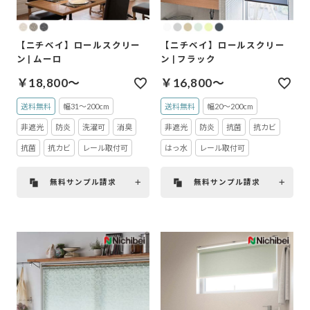
【ニチベイ】ロールスクリー
【ニチベイ】ロールスクリー
ン | ムーロ
ン | フラック
￥18,800～
￥16,800～
送料無料
幅31～200cm
送料無料
幅20～200cm
非遮光
防炎
洗濯可
消臭
非遮光
防炎
抗菌
抗カビ
抗菌
抗カビ
レール取付可
はっ水
レール取付可
無料サンプル請求
無料サンプル請求