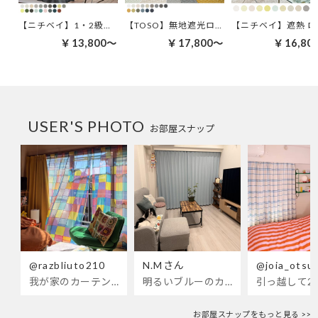
【ニチベイ】1・2級遮光 ロールスクリーン | ラフィー遮光
【TOSO】無地遮光ロールスクリーン | ルノファブ遮光
【ニチベイ
￥13,800～
￥17,800～
￥16,80
USER'S PHOTO
お部屋スナップ
@razbliuto210
N.Mさん
@joia_otsu
我が家のカーテンが新しくなりました🌼早起きが超絶苦手な私が、思わず朝カーテンを開けて光合成するようになったステンドグラスカーテン…！
明るいブルーのカーテンで、部屋全体が明るく。白を基調とした部屋にぴったりです。
お部屋スナップをもっと見る >>