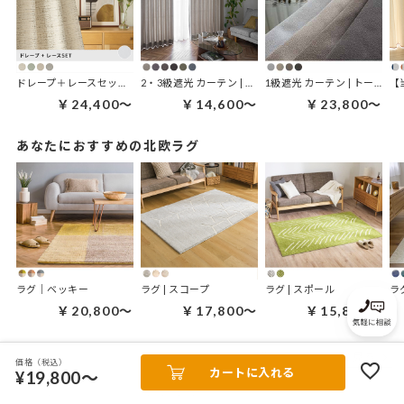
ドレープ＋レースセット | ブレンディセット
2・3級遮光 カーテン | ノルディナ
1級遮光 カーテン | トーネ
￥24,400～
￥14,600～
￥23,800～
あなたにおすすめの北欧ラグ
ラグ｜ベッキー
ラグ | スコープ
ラグ | スポール
ラ
￥20,800～
￥17,800～
￥15,800～
北欧ラグをもっと見る
価格（税込）
カートに入れる
¥19,800～
こちらのコンテンツもおすすめ