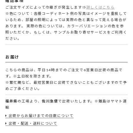
確認事項
ご注文サイズによって巾継ぎが発生します⇒
詳しくはこちら
※色について：各種コーディネート例の写真はイメージを重視して
いるため、部屋の照明によっては実際の色と異なって見える場合が
あります。 実際の色については、カラーバリエーションの色を参
照いただくか、もしくは、サンプルお取り寄せサービスをご利用く
ださい。
お届け
こちらの商品は、平日14時までのご注文で6営業日出荷の商品で
す。
※土日祝を除きます。
※繁忙期など、最短営業日に出荷できないこともございますので予
めご了承ください。
福井県
の工場より、
佐川急便
で出荷いたします。※離島はヤマト運
輸
出荷からお届けまでの日数について
出荷・配送・送料について