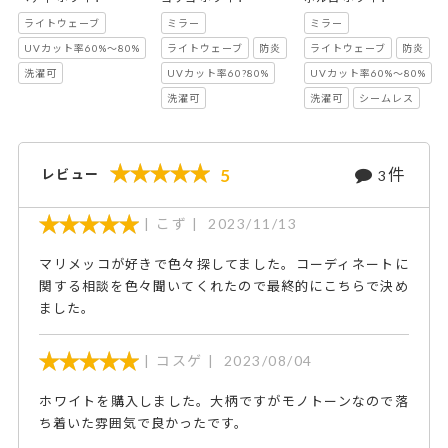
ライトウェーブ
ミラー
ミラー
UVカット率60%～80%
ライトウェーブ
防炎
ライトウェーブ
防炎
洗濯可
UVカット率60?80%
UVカット率60%～80%
洗濯可
洗濯可
シームレス
件
5
レビュー
3
こず
2023/11/13
マリメッコが好きで色々探してました。コーディネートに
関する相談を色々聞いてくれたので最終的にこちらで決め
ました。
コスゲ
2023/08/04
ホワイトを購入しました。大柄ですがモノトーンなので落
ち着いた雰囲気で良かったです。