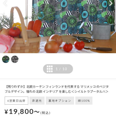
1
10
/
【残りわずか】北欧カーテン フィンランドを代表する マリメッコ のベジタ
ブルデザイン。憧れの 北欧 インテリア を楽しむ＜シイルトラプータルハ＞
6営業日出荷
非遮光
裏地オプション
綿100%
19,800
¥
～
(税込)