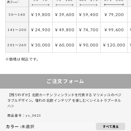
￥19,800
￥39,600
￥59,400
￥79,200
50～140
￥24,900
￥49,800
￥74,700
￥99,600
141～200
￥30,000
￥60,000
￥90,000
￥120,000
201～260
※価格は税込です。
50～130
131～260
261～390
391～520
ご注文フォーム
￥19,800
￥39,600
￥59,400
￥79,200
50～140
【残りわずか】北欧カーテン フィンランドを代表する マリメッコ のベジ
￥24,900
￥49,800
￥74,700
￥99,600
141～200
タブルデザイン。憧れの 北欧 インテリア を楽しむ＜シイルトラプータル
ハ＞
￥30,000
￥60,000
￥90,000
￥120,000
201～260
商品番号：ys_0423
カラー
:
未選択
すべて見る