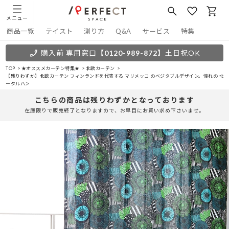
メニュー
商品一覧
テイスト
測り方
Q&A
サービス
特集
購入前 専用窓口
【0120-989-872】
土日祝OK
TOP
★オススメカーテン特集★
北欧カーテン
【残りわずか】北欧カーテン フィンランドを代表する マリメッコ のベジタブルデザイン。憧れの 北欧
ータルハ＞
こちらの商品は残りわずかとなっております
在庫限りで販売終了となりますので、お早目にお買い求め下さいませ。