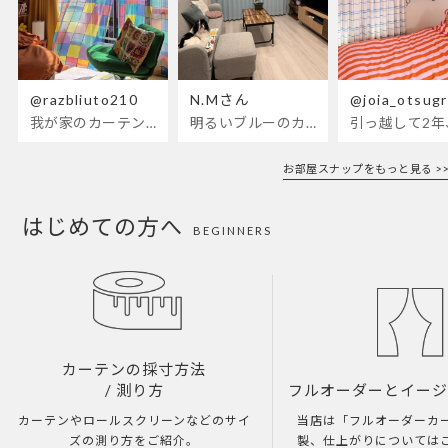
@razbliuto210
N.Mさん
@joia_otsug
我が家のカーテンが新しくなりました🌼早起きが超絶苦手な私が、思わず朝カーテンを開けて光合成するようになったステンドグラスカーテン…！
明るいブルーのカーテンで、部屋全体が明るく。白を基調とした部屋にぴったりです。
お部屋スナップをもっと見る >>
はじめての方へ
BEGINNERS
カーテンの採寸方法
/ 測り方
フルオーダーとイー
カーテンやロールスクリーンなどのサイ
当店は「フルオーダーカ
ズの測り方をご紹介。
製、仕上がりについては