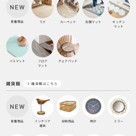
新着商品
ラグ
カーペット
玄関マット
キッチン
マット
バスマット
フロア
チェアパッド
マット
雑貨館
雑貨館はこちら
新着商品
インテリア
収納用品
時計
ミラー
雑貨