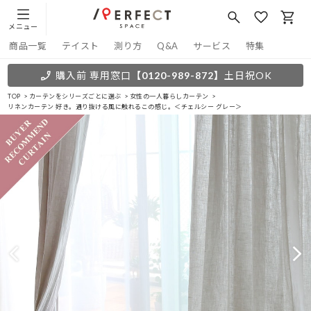
メニュー
商品一覧
テイスト
測り方
Q&A
サービス
特集
購入前 専用窓口
【0120-989-872】
土日祝OK
TOP
カーテンをシリーズごとに選ぶ
女性の一人暮らしカーテン
リネンカーテン 好き。通り抜ける風に触れるこの感じ。＜チェルシー グレー＞