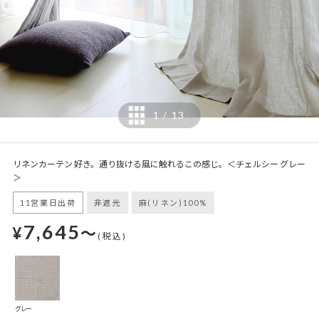
1
13
/
リネンカーテン 好き。通り抜ける風に触れるこの感じ。＜チェルシー グレー
＞
11営業日出荷
非遮光
麻(リネン)100%
7,645
¥
～
(税込)
グレー