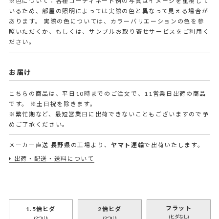
※色について：各種コーディネート例の写真はイメージを重視して
いるため、部屋の照明によっては実際の色と異なって見える場合が
あります。 実際の色については、カラーバリエーションの色を参
照いただくか、もしくは、サンプルお取り寄せサービスをご利用く
ださい。
お届け
こちらの商品は、平日10時までのご注文で、11営業日出荷の商品
です。
※土日祝を除きます。
※繁忙期など、最短営業日に出荷できないこともございますので予
めご了承ください。
メーカー直送
長野県
の工場より、
ヤマト運輸
で出荷いたします。
出荷・配送・送料について
フラット
1.5倍ヒダ
2倍ヒダ
(ヒダなし)
(2つ山)
(3つ山)