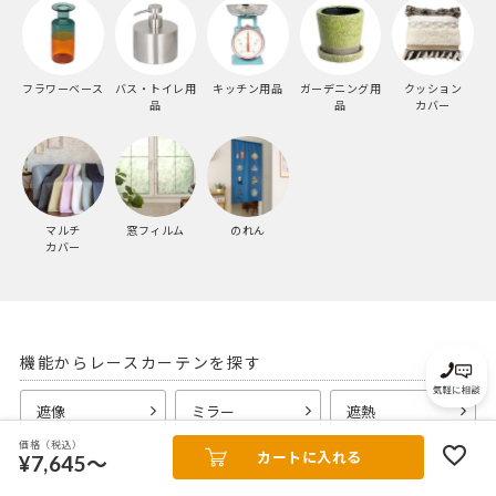
フラワーベース
バス・トイレ用
キッチン用品
ガーデニング用
クッション
品
品
カバー
マルチ
窓フィルム
のれん
カバー
機能からレースカーテンを探す
遮像
ミラー
遮熱
価格（税込）
カートに入れる
¥7,645～
UVカット
防炎
採光