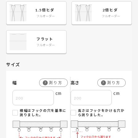
￥12,375
￥13,255
￥24,750
￥27,610
￥36,300
￥41,250
￥47,850
181～200
181～200
1.5倍ヒダ
2倍ヒダ
フルオーダー
フルオーダー
￥13,365
￥14,355
￥26,730
￥29,920
￥39,160
￥44,660
￥51,700
201～220
201～220
￥14,355
￥15,565
￥28,600
￥32,230
￥42,020
￥48,070
￥55,550
フラット
221～240
221～240
フルオーダー
￥15,345
￥16,665
￥30,580
￥34,430
￥44,990
￥51,480
￥59,400
241～260
241～260
サイズ
幅
高さ
測り方
測り方
?
?
cm
cm
横幅はフックの穴を基準に
高さはフックをかける穴か
測りました。
ら測りました。