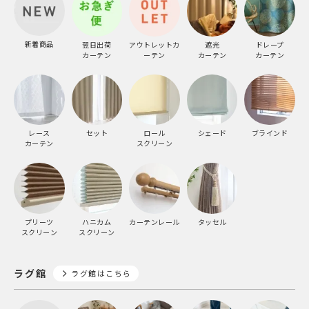
新着商品
翌日出荷
アウトレットカ
遮光
ドレープ
カーテン
ーテン
カーテン
カーテン
レース
セット
ロール
シェード
ブラインド
カーテン
スクリーン
プリーツ
ハニカム
カーテンレール
タッセル
スクリーン
スクリーン
ラグ館
ラグ館はこちら