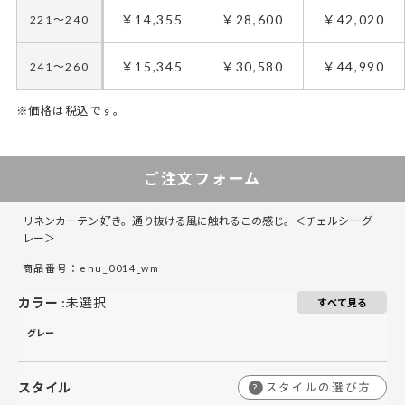
￥14,355
￥28,600
￥42,020
221～240
￥15,345
￥30,580
￥44,990
241～260
※価格は税込です。
30～55
30～115
56～130
116～265
131～205
266～415
206～280
ご注文フォーム
￥7,645
￥7,645
￥15,180
￥16,390
￥21,890
￥24,310
￥28,600
50～100
50～100
リネンカーテン 好き。通り抜ける風に触れるこの感じ。＜チェルシー グ
￥8,525
￥8,745
￥17,050
￥18,590
￥24,750
￥27,610
￥32,450
101～120
101～120
レー＞
商品番号：enu_0014_wm
￥9,515
￥9,845
￥19,030
￥20,900
￥27,610
￥31,020
￥36,300
121～140
121～140
カラー
:
未選択
すべて見る
￥10,505
￥10,945
￥20,900
￥23,100
￥30,580
￥34,430
￥40,150
141～160
141～160
グレー
￥11,495
￥12,155
￥22,880
￥25,410
￥33,440
￥37,840
￥44,000
161～180
161～180
スタイル
スタイルの選び方
?