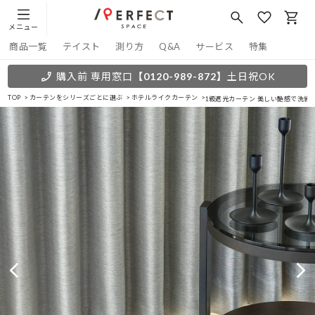
メニュー
商品一覧
テイスト
測り方
Q&A
サービス
特集
購入前 専用窓口
【0120-989-872】
土日祝OK
TOP
カーテンをシリーズごとに選ぶ
ホテルライクカーテン
1級遮光カーテン 美しい艶感で洗練