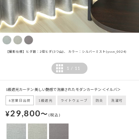
【撮影仕様】ヒダ数：2倍ヒダ(3つ山)、 カラー：シルバーミスト(yssn_0024)
1
11
/
1級遮光カーテン 美しい艶感で洗練されたモダンカーテン ＜イルバ＞
6営業日出荷
1級遮光
ライトウェーブ
防炎
洗濯可
29,800
¥
～
(税込)