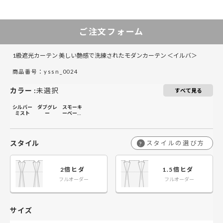
30～150
151～225
226～300
301～375
ご注文フォーム
￥29,800
￥41,800
￥53,800
￥65,800
50～140
1級遮光カーテン 美しい艶感で洗練されたモダンカーテン ＜イルバ＞
￥37,800
￥53,800
￥69,800
￥86,800
141～200
商品番号：yssn_0024
カラー
:
未選択
￥45,800
￥65,800
￥86,800
￥106,800
201～260
すべて見る
シルバー
ダブグレ
スモーキ
ミスト
ー
ーベージ
ュ
スタイル
スタイルの選び方
?
2倍ヒダ
1.5倍ヒダ
フルオーダー
フルオーダー
サイズ