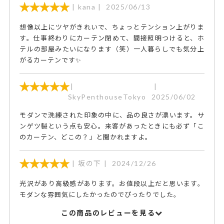
kana
2025/06/13
想像以上にツヤがきれいで、ちょっとテンション上がりま
す。仕事終わりにカーテン閉めて、間接照明つけると、ホ
テルの部屋みたいになります（笑）一人暮らしでも気分上
がるカーテンです✨
SkyPenthouseTokyo
2025/06/02
モダンで洗練された印象の中に、品の良さが漂います。サ
ンゲツ製という点も安心。来客があったときにも必ず「こ
のカーテン、どこの？」と聞かれますよ。
坂の下
2024/12/26
光沢があり高級感があります。お値段以上だと思います。
モダンな雰囲気にしたかったのでぴったりでした。
この商品のレビューを見る