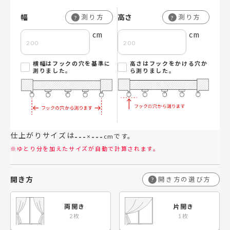
幅
高さ
測り方
測り方
?
?
cm
cm
横幅はフックの穴を基準に
高さはフックをかける穴か
測りました。
ら測りました。
仕上がりサイズは
---
---
×
cmです。
※ゆとり分を加えたサイズが自動で計算されます。
開き方
開き方の選び方
?
両開き
片開き