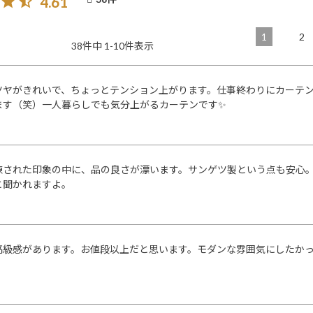
4.61
1
2
38
件中
1
-
10
件表示
ツヤがきれいで、ちょっとテンション上がります。仕事終わりにカーテ
ます（笑）一人暮らしでも気分上がるカーテンです✨
練された印象の中に、品の良さが漂います。サンゲツ製という点も安心
と聞かれますよ。
高級感があります。お値段以上だと思います。モダンな雰囲気にしたか