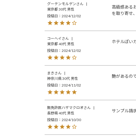
グーテンモルゲン
高級感ある
東京都
30代
男性
を取り寄せ
投稿日
2024/12/02
コーヘイ
ホテルぽい
東京都
40代
男性
投稿日
2024/12/02
まき
艶があるの
神奈川県
30代
男性
投稿日
2024/11/02
無免許医ハザマクロオ
サンプル請
長野県
40代
男性
投稿日
2024/10/30