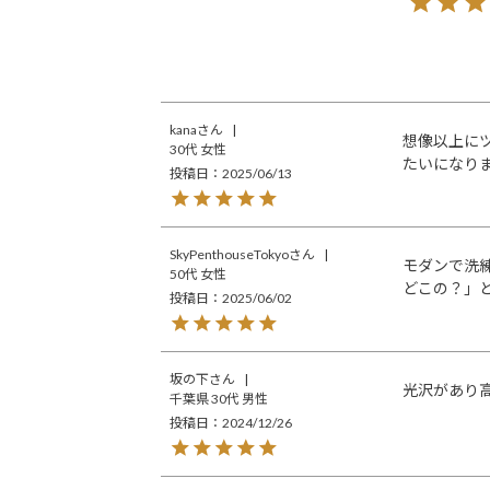
kana
想像以上に
30代
女性
たいになり
投稿日
2025/06/13
SkyPenthouseTokyo
モダンで洗
50代
女性
どこの？」
投稿日
2025/06/02
坂の下
光沢があり
千葉県
30代
男性
投稿日
2024/12/26