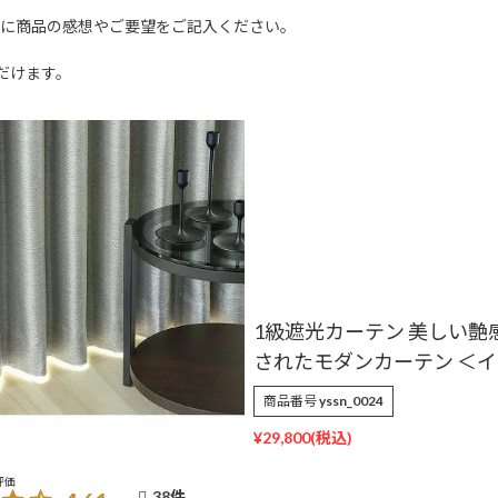
文に商品の感想やご要望をご記入ください。
だけます。
1級遮光カーテン 美しい艶
されたモダンカーテン ＜
商品番号
yssn_0024
¥
29,800
38