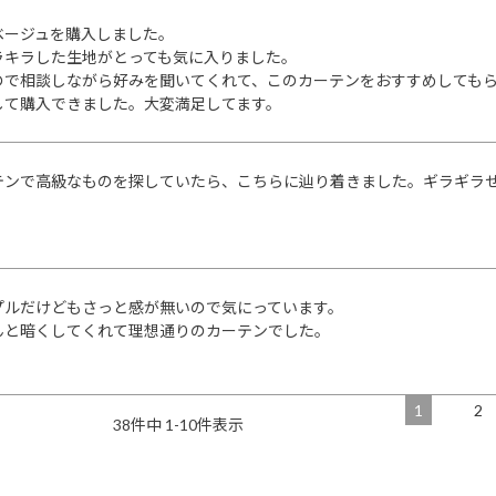
ージュを購入しました。

ラキラした生地がとっても気に入りました。

ので相談しながら好みを聞いてくれて、このカーテンをおすすめしても
して購入できました。大変満足してます。
テンで高級なものを探していたら、こちらに辿り着きました。ギラギラ
。
プルだけどもさっと感が無いので気にっています。

んと暗くしてくれて理想通りのカーテンでした。
1
2
38
件中
1
-
10
件表示