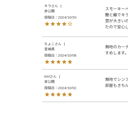
キラ
スモーキーベ
非公開
艶と織でキ
投稿日
2024/10/30
窓が大きい
たので安心
ちょこ
無地のカー
宮城県
すめします
投稿日
2024/10/08
KM
無地でシン
非公開
部屋もきち
投稿日
2024/10/02