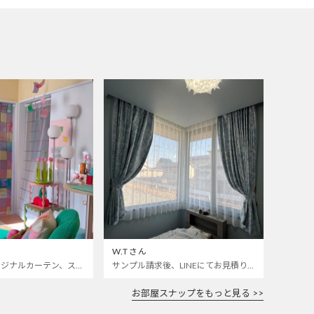
W.Tさん
カラフルなオリジナルカーテン、ステンドグラスレースをお迎えしました🌈 いつも開けっぱなしの寝室とお仕事部屋の仕切りカーテンにしました 🫣❣️
サンプル請求後、LINEにてお見積り依頼をしました。 部屋によく合います。 ありがとうございました。
お部屋スナップをもっと見る >>