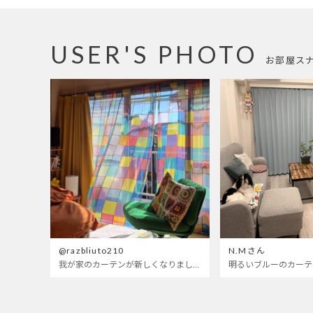
USER'S PHOTO
お部屋ス
@razbliuto210
N.Mさん
我が家のカーテンが新しくなりました🌼早起きが超絶苦手な私が、思わず朝カーテンを開けて光合成するようになったステンドグラスカーテン…！