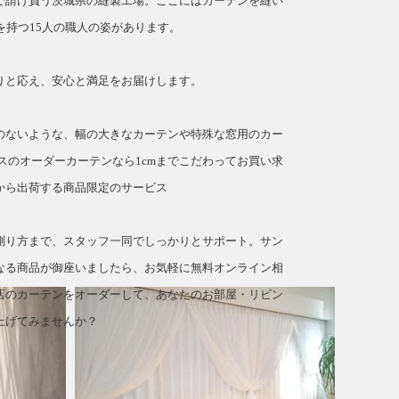
で請け負う茨城県の縫製工場。ここにはカーテンを縫い
を持つ15人の職人の姿があります。
」
りと応え、安心と満足をお届けします。
のないような、幅の大きなカーテンや特殊な窓用のカー
スのオーダーカーテンなら1cmまでこだわってお買い求
から出荷する商品限定のサービス
測り方まで、スタッフ一同でしっかりとサポート。サン
なる商品が御座いましたら、お気軽に無料オンライン相
店のカーテンをオーダーして、あなたのお部屋・リビン
上げてみませんか？