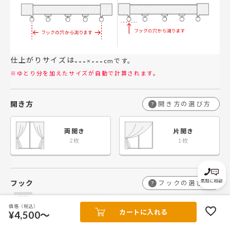
仕上がりサイズは
---
---
×
cmです。
※ゆとり分を加えたサイズが自動で計算されます。
開き方
開き方の選び方
?
両開き
片開き
フック
フックの選び方
?
価格（税込）
Aフック
Bフック
カートに入れる
¥4,500～
レールが見える
レールを隠す