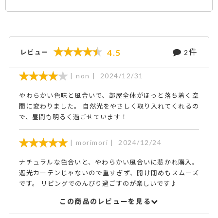
好きな青系に柔らかな肌触り
のカーテンに大変喜んで気に
入ってくれました
件
4.5
レビュー
2
non
2024/12/31
やわらかい色味と風合いで、部屋全体がほっと落ち着く空
間に変わりました。 自然光をやさしく取り入れてくれるの
で、昼間も明るく過ごせています！
morimori
2024/12/24
ナチュラルな色合いと、やわらかい風合いに惹かれ購入。
遮光カーテンじゃないので重すぎず、開け閉めもスムーズ
です。 リビングでのんびり過ごすのが楽しいです♪
この商品のレビューを見る