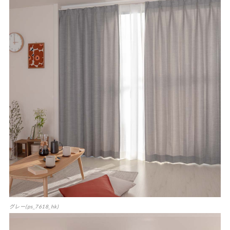
グレー(ps_7618_hk)