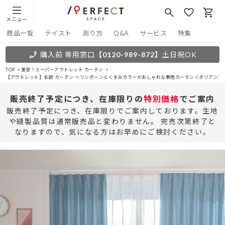
メニュー
商品一覧
テイスト
測り方
Q&A
サービス
特集
購入前 専用窓口
【0120-989-872】
土日祝OK
TOP
激安！スーパーアウトレット カーテン
【アウトレット】北欧 カーテン ヘリンボーンとくすみカラーがおしゃれな無地カーテン＜ダリアン＞
販売終了予定につき、在庫限りの
特別価格
でご案内
販売終了予定につき、在庫限りでご案内しております。生地
や縫製品質は通常販売品と変わりません。 完売次第終了と
なりますので、気になる方はお早めにご検討ください。