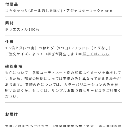
付属品
共布タッセル(ポール通しを除く)・アジャスターフックA or B
素材
ポリエステル100％
仕様
1.5倍ヒダ(2つ山）/2倍ヒダ（3つ山）/フラット（ヒダなし）
ご注文サイズによって巾継ぎが発生します⇒
詳しくはこちら
確認事項
※色について：各種コーディネート例の写真はイメージを重視して
いるため、部屋の照明によっては実際の色と異なって見える場合が
あります。 実際の色については、カラーバリエーションの色を参
照いただくか、もしくは、サンプルお取り寄せサービスをご利用く
ださい。
お届け
平日10時までのご注文で、5営業日出荷の商品です。
※土日祝を除