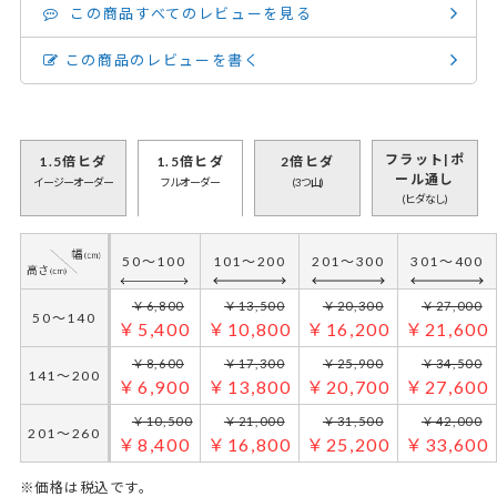
この商品すべてのレビューを見る
この商品のレビューを書く
フラット|ポ
1.5倍ヒダ
1.5倍ヒダ
2倍ヒダ
ール通し
イージーオーダー
フルオーダー
(3つ山)
(ヒダなし)
50～100
101～200
201～300
301～400
50～100
101～200
201～300
301～400
￥5,600
￥11,300
￥16,900
￥22,500
50～140
￥6,800
￥13,500
￥20,300
￥27,000
￥4,500
￥9,000
￥13,500
￥18,000
50～140
￥5,400
￥10,800
￥16,200
￥21,600
￥7,400
￥14,800
￥22,100
￥29,500
141～200
￥8,600
￥17,300
￥25,900
￥34,500
￥5,900
￥11,800
￥17,700
￥23,600
141～200
￥6,900
￥13,800
￥20,700
￥27,600
￥9,100
￥18,300
￥27,400
￥36,500
201～260
￥10,500
￥21,000
￥31,500
￥42,000
￥7,300
￥14,600
￥21,900
￥29,200
201～260
￥8,400
￥16,800
￥25,200
￥33,600
※価格は税込です。