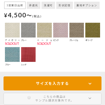
5営業日出荷
非遮光
洗濯可
形状記憶
裏地オプション
4,500
¥
～
(税込)
アイボリー
グレー
ベージュ
ピンク
グレージュ
オリーブ
SOLDOUT
SOLDOUT
ブルー
レッド
サイズを入力する
こちらの商品は
サンプル請求対象外です。