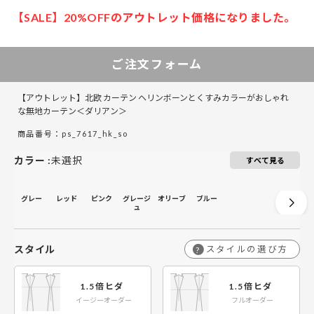
【SALE】20%OFFのアウトレット価格になりました。
50～130
50～100
131～285
101～200
286～420
201～300
421～555
301～400
￥10,100
￥6,800
￥13,500
￥20,300
￥20,300
￥30,400
￥27,000
￥40,500
50～140
50～140
￥5,400
￥8,100
ご注文フォーム
￥10,800
￥16,200
￥16,200
￥24,300
￥21,600
￥32,400
￥12,900
￥8,600
￥17,300
￥25,900
￥25,900
￥38,800
￥34,500
￥51,800
141～200
141～200
【アウトレット】北欧 カーテン ヘリンボーンとくすみカラーがおしゃれ
￥10,350
￥6,900
￥13,800
￥20,700
￥20,700
￥31,050
￥27,600
￥41,400
な無地カーテン＜ダリアン＞
￥15,800
￥10,500
￥21,000
￥31,500
￥31,500
￥47,300
￥42,000
￥63,000
201～260
201～260
商品番号：ps_7617_hk_so
￥12,600
￥8,400
￥16,800
￥25,200
￥25,200
￥37,800
￥33,600
￥50,400
カラー
:
未選択
すべて見る
グレー
レッド
ピンク
グレージ
オリーブ
ブルー
ュ
スタイル
スタイルの選び方
?
1.5倍ヒダ
1.5倍ヒダ
イージーオーダー
フルオーダー