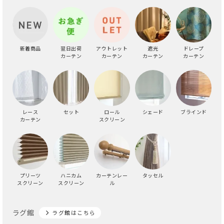
新着商品
翌日出荷
アウトレット
遮光
ドレープ
カーテン
カーテン
カーテン
カーテン
レース
セット
ロール
シェード
ブラインド
カーテン
スクリーン
プリーツ
ハニカム
カーテンレー
タッセル
スクリーン
スクリーン
ル
ラグ館
ラグ館はこちら