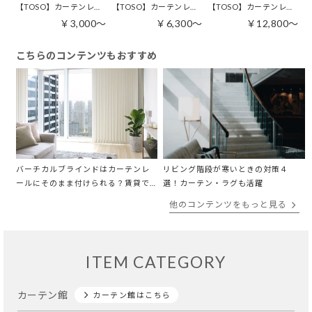
【TOSO】カーテンレール | エリート シングル 50cm～400cm
【TOSO】カーテンレール | エリート ダブル 50cm～400cm
【TOSO】カーテンレール | ヴィンクス22 Aキャップ シングル
￥3,000～
￥6,300～
￥12,800～
こちらのコンテンツもおすすめ
バーチカルブラインドはカーテンレ
リビング階段が寒いときの対策４
ールにそのまま付けられる？賃貸で
選！カーテン・ラグも活躍
取り外しできない方にも
他のコンテンツをもっと見る
ITEM CATEGORY
カーテン館
カーテン館はこちら