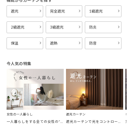
機能からカーテンを探す
遮光
完全遮光
1級遮光
2級遮光
3級遮光
防炎
保温
遮熱
防音
今人気の特集
女性の一人暮らし
遮光カーテン
一人暮らしをする全ての女性の“欲しかったカーテン”がここにある。 「私の部屋に合うカーテンがほしい。」 そんなあなたに私の理想のお部屋をテーマ別にご紹介。
遮光カーテンで光をコントロールして、あなたの毎日をより快適に。