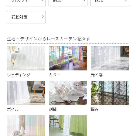
UVカット
防炎
採光
花粉対策
生地・デザインからレースカーテンを探す
ウェディング
カラー
光と陰
ボイル
刺繍
編み