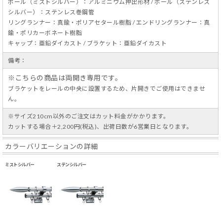
ポール（ミストシルバー）：アルミニウム押出形材 / ポール（ステンレス
シルバー）：ステンレス巻鋼管
リングランナー：真鍮・ポリアセタール樹脂 / エンドリングランナー：真
鍮・ポリカーボネート樹脂
キャップ：亜鉛ダイカスト / ブラケット：亜鉛ダイカスト
備考：
※こちらの商品は両開き専用です。
ブラケットをレールの中央に設置するため、片開きでご使用はできませ
ん。
※サイズ210cm以外のご注文はカット料金がかかります。
カットする場合＋2,200円(税込)、出荷日数が6営業日となります。
カラーバリエーションの詳細
ミストシルバー
ステンシルバー