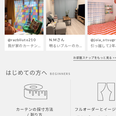
@razbliuto210
N.Mさん
@joia_otsug
我が家のカーテンが新しくなりました🌼早起きが超絶苦手な私が、思わず朝カーテンを開けて光合成するようになったステンドグラスカーテン…！
明るいブルーのカーテンで、部屋全体が明るく。白を基調とした部屋にぴったりです。
お部屋スナップをもっと見る >>
はじめての方へ
BEGINNERS
フルオーダーとイー
カーテンの採寸方法
/ 測り方